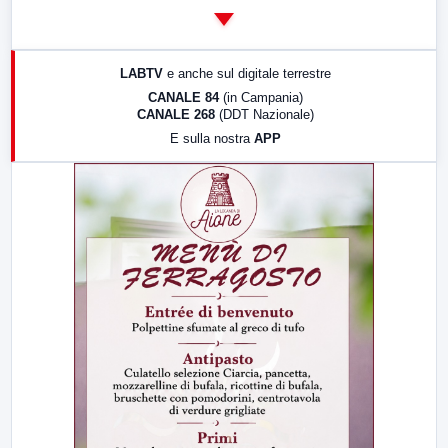
14:00
LabNews
17:00
LabNews (replica)
LABTV
e anche sul digitale terrestre
18:30
Di Faccia e di Profilo (repliche)
CANALE 84
(in Campania)
CANALE 268
(DDT Nazionale)
19:30
LabNews (Diretta)
E sulla nostra
APP
21:00
Free Sport
23:00
LabNews (replica)