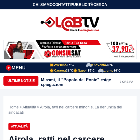
CHI SIAMO
CONTATTI
PUBBLICITÀ
CERCA
Avellino
37°C
Benevento
39°C
MENÙ
+
Caserta
36°C
Napoli
35°C
Salerno
36°C
Miasmi, il “Popolo del Ponte” esige
ULTIME NOTIZIE
2 ORE FA
spiegazioni
Home
>
Attualità
> Airola, ratti nel carcere minorile. La denuncia dei
sindacati
ATTUALITÀ
Airola, ratti nel carcere