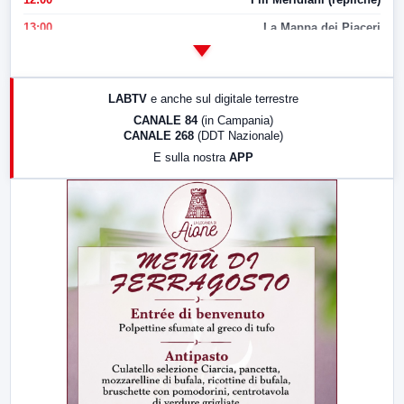
13:00
La Mappa dei Piaceri
14:00
LabNews
17:00
LabNews (replica)
LABTV
e anche sul digitale terrestre
18:30
Di Faccia e di Profilo (repliche)
CANALE 84
(in Campania)
CANALE 268
(DDT Nazionale)
19:30
LabNews (Diretta)
E sulla nostra
APP
21:00
Free Sport
23:00
LabNews (replica)