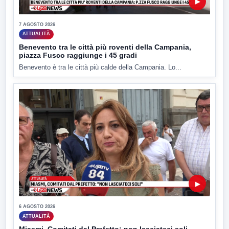
▶
7 AGOSTO 2026
ATTUALITÀ
Benevento tra le città più roventi della Campania,
piazza Fusco raggiunge i 45 gradi
Benevento è tra le città più calde della Campania. Lo...
▶
6 AGOSTO 2026
ATTUALITÀ