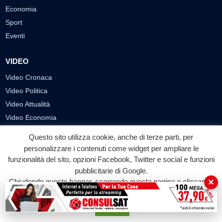
Economia
Sport
Eventi
VIDEO
Video Cronaca
Video Politica
Video Attualità
Video Economia
Video Cultura
Questo sito utilizza cookie, anche di terze parti, per
Video Sport
personalizzare i contenuti come widget per ampliare le
Video Tecnologie
funzionalità del sito, opzioni Facebook, Twitter e social e funzioni
pubblicitarie di Google.
Video Curiosità
×
Chiudendo questo banner, scorrendo questa pagina o cliccando
Video
su qualunque suo elemento acconsenti all'uso dei cookie.
Accetta
PUBBLICITÀ