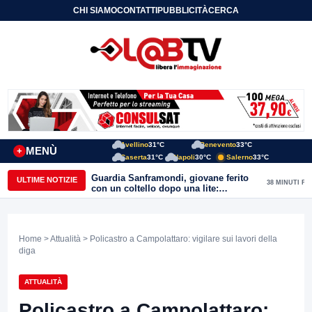
CHI SIAMO
CONTATTI
PUBBLICITÀ
CERCA
Avellino
31°C
Benevento
33°C
MENÙ
+
Caserta
31°C
Napoli
30°C
Salerno
33°C
Guardia Sanframondi, giovane ferito
ULTIME NOTIZIE
38 MINUTI FA
con un coltello dopo una lite:
individuato il presunto autore
Home
>
Attualità
> Policastro a Campolattaro: vigilare sui lavori della
diga
ATTUALITÀ
Policastro a Campolattaro: