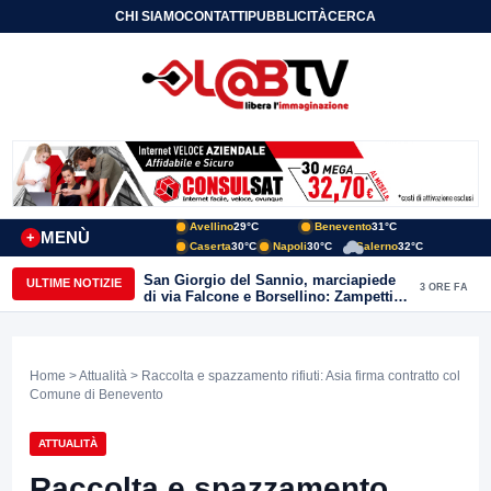
CHI SIAMO
CONTATTI
PUBBLICITÀ
CERCA
Avellino
29°C
Benevento
31°C
MENÙ
+
Caserta
30°C
Napoli
30°C
Salerno
32°C
San Giorgio del Sannio, marciapiede
ULTIME NOTIZIE
3 ORE FA
di via Falcone e Borsellino: Zampetti e
Lombardi replicano alle polemiche
Home
>
Attualità
> Raccolta e spazzamento rifiuti: Asia firma contratto col
Comune di Benevento
ATTUALITÀ
Raccolta e spazzamento