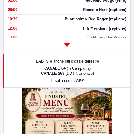
02:00
Nouvelle Vouge (Film)
09:00
Rosso e Nero (repliche)
10:30
Buonissimo Red Roger (repliche)
12:00
Fili Meridiani (repliche)
13:00
La Mappa dei Piaceri
14:00
LabNews
17:00
LabNews (replica)
LABTV
e anche sul digitale terrestre
18:30
Di Faccia e di Profilo (repliche)
CANALE 84
(in Campania)
CANALE 268
(DDT Nazionale)
19:30
LabNews (Diretta)
E sulla nostra
APP
21:00
Free Sport
23:00
LabNews (replica)