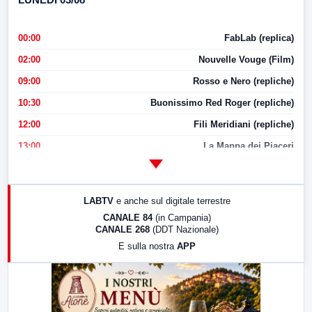
00:00
FabLab (replica)
02:00
Nouvelle Vouge (Film)
09:00
Rosso e Nero (repliche)
10:30
Buonissimo Red Roger (repliche)
12:00
Fili Meridiani (repliche)
13:00
La Mappa dei Piaceri
14:00
LabNews
17:00
LabNews (replica)
LABTV
e anche sul digitale terrestre
18:30
Di Faccia e di Profilo (repliche)
CANALE 84
(in Campania)
CANALE 268
(DDT Nazionale)
19:30
LabNews (Diretta)
E sulla nostra
APP
21:00
Free Sport
23:00
LabNews (replica)