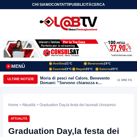
CHI SIAMO
CONTATTI
PUBBLICITÀ
CERCA
Avellino
21°C
Benevento
19°C
MENÙ
+
Caserta
23°C
Napoli
25°C
Salerno
25°C
Moria di pesci nel Calore, Benevento
ULTIME NOTIZIE
11 ORE FA
Domani: “Servono chiarezza e
approfondimenti sulla gestione
ambientale”
Home
>
Attualità
> Graduation Day,la festa dei laureati Unisannio
ATTUALITÀ
Graduation Day,la festa dei