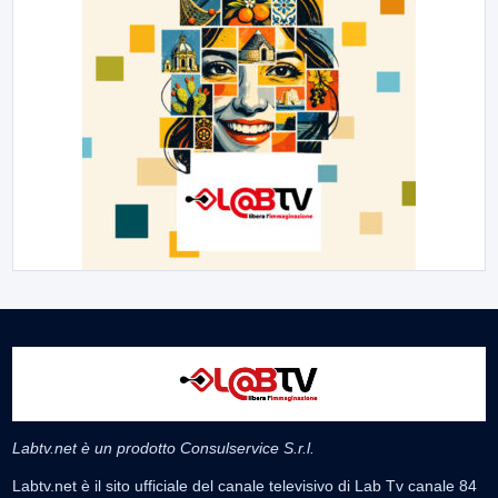
Labtv.net è un prodotto Consulservice S.r.l.
Labtv.net è il sito ufficiale del canale televisivo di Lab Tv canale 84