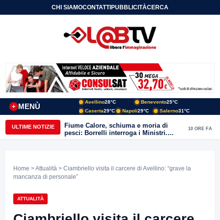
CHI SIAMO
CONTATTI
PUBBLICITÀ
CERCA
Avellino
28°C
Benevento
25°C
MENÙ
+
Caserta
29°C
Napoli
29°C
Salerno
31°C
Fiume Calore, schiuma e moria di
ULTIME NOTIZIE
10 ORE FA
pesci: Borrelli interroga i Ministri.
“Benevento paga l’assenza del
depuratore
Home
>
Attualità
> Ciambriello visita il carcere di Avellino: “grave la
mancanza di personale”
ATTUALITÀ
Ciambriello visita il carcere