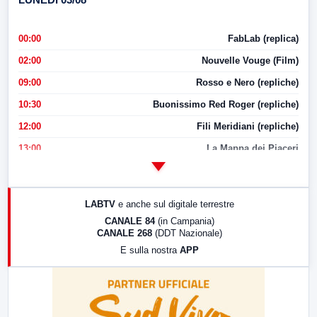
00:00
FabLab (replica)
02:00
Nouvelle Vouge (Film)
09:00
Rosso e Nero (repliche)
10:30
Buonissimo Red Roger (repliche)
12:00
Fili Meridiani (repliche)
13:00
La Mappa dei Piaceri
14:00
LabNews
17:00
LabNews (replica)
LABTV
e anche sul digitale terrestre
18:30
Di Faccia e di Profilo (repliche)
CANALE 84
(in Campania)
CANALE 268
(DDT Nazionale)
19:30
LabNews (Diretta)
E sulla nostra
APP
21:00
Free Sport
23:00
LabNews (replica)