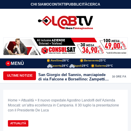
CHI SIAMO
CONTATTI
PUBBLICITÀ
CERCA
Avellino
28°C
Benevento
25°C
MENÙ
+
Caserta
28°C
Napoli
29°C
Salerno
29°C
San Giorgio del Sannio, marciapiede
ULTIME NOTIZIE
16 ORE FA
di via Falcone e Borsellino: Zampetti e
Lombardi replicano alle polemiche
Home
>
Attualità
> Il nuovo ospedale Agostino Landolfi dell’Azienda
Moscati: un’altra eccellenza in Campania. Il 30 luglio la presentazione
con il Presidente De Luca
ATTUALITÀ