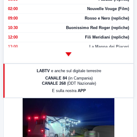
02:00
Nouvelle Vouge (Film)
09:00
Rosso e Nero (repliche)
10:30
Buonissimo Red Roger (repliche)
12:00
Fili Meridiani (repliche)
13:00
La Mappa dei Piaceri
14:00
LabNews
17:00
LabNews (replica)
LABTV
e anche sul digitale terrestre
18:30
Di Faccia e di Profilo (repliche)
CANALE 84
(in Campania)
CANALE 268
(DDT Nazionale)
19:30
LabNews (Diretta)
E sulla nostra
APP
21:00
Free Sport
23:00
LabNews (replica)