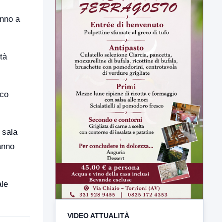
anno a
tà
ico
VIDEO ATTUALITÀ
 sala
TUTTI I VIDEO
anno
ale
▶