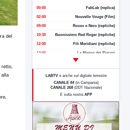
00:00
FabLab (replica)
02:00
Nouvelle Vouge (Film)
09:00
Rosso e Nero (repliche)
10:30
Buonissimo Red Roger (repliche)
ra del
12:00
Fili Meridiani (repliche)
13:00
La Mappa dei Piaceri
14:00
LabNews
 retto,
17:00
LabNews (replica)
 alla
LABTV
e anche sul digitale terrestre
18:30
Di Faccia e di Profilo (repliche)
CANALE 84
(in Campania)
CANALE 268
(DDT Nazionale)
19:30
LabNews (Diretta)
E sulla nostra
APP
ere,
21:00
Free Sport
23:00
LabNews (replica)