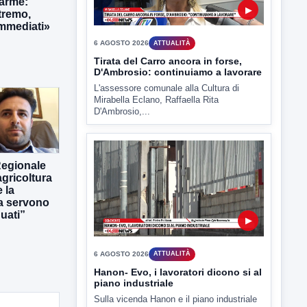
larme:
tremo,
immediati»
▶
6 AGOSTO 2026
ATTUALITÀ
Hanon- Evo, i lavoratori dicono si al
piano industriale
Sulla vicenda Hanon e il piano industriale
Regionale
e' intervenuto anche...
gricoltura
 la
ra servono
uati”
▶