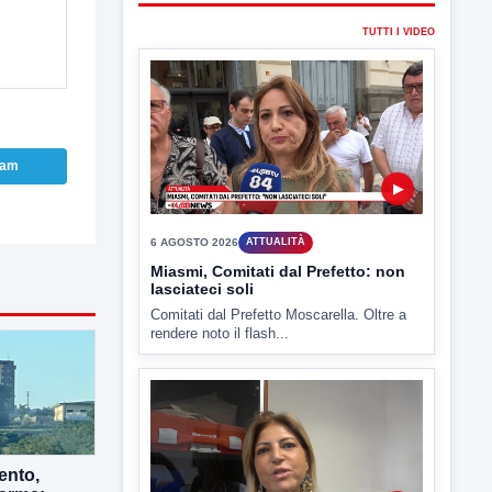
6 AGOSTO 2026
ATTUALITÀ
Miasmi, Comitati dal Prefetto: non
lasciateci soli
Comitati dal Prefetto Moscarella. Oltre a
rendere noto il flash...
ram
▶
6 AGOSTO 2026
ATTUALITÀ
Tirata del Carro ancora in forse,
D'Ambrosio: continuiamo a lavorare
L'assessore comunale alla Cultura di
Mirabella Eclano, Raffaella Rita
D'Ambrosio,...
ento,