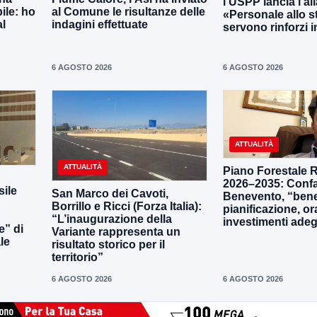
l’USPP lancia l’al
ile: ho
al Comune le risultanze delle
«Personale allo s
al
indagini effettuate
servono rinforzi 
6 AGOSTO 2026
6 AGOSTO 2026
ATTUALITÀ
ATTUALITÀ
Piano Forestale 
2026–2035: Confa
ile
San Marco dei Cavoti,
Benevento, “bene
Borrillo e Ricci (Forza Italia):
pianificazione, o
“L’inaugurazione della
investimenti adeg
e” di
Variante rappresenta un
le
risultato storico per il
territorio”
6 AGOSTO 2026
6 AGOSTO 2026