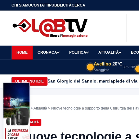
CHI SIAMO
CONTATTI
PUBBLICITÀ
CERCA
HOME
CRONACA
POLITICA
ATTUALITÀ
ECO
Avellino
20°C
36° / 20°
Soleggiato
San Giorgio del Sannio, marciapiede di via
ULTIME NOTIZIE
Home
>
Attualità
> Nuove tecnologie a supporto della Chirurgia del Fat
ATTUALITÀ
Nuove tecnologie a 