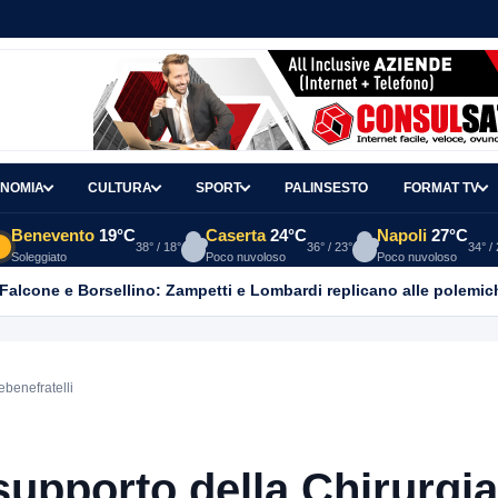
NOMIA
CULTURA
SPORT
PALINSESTO
FORMAT TV
Benevento
19°C
Caserta
24°C
Napoli
27°C
38° / 18°
36° / 23°
34° /
Soleggiato
Poco nuvoloso
Poco nuvoloso
 Falcone e Borsellino: Zampetti e Lombardi replicano alle polemic
ebenefratelli
supporto della Chirurgia