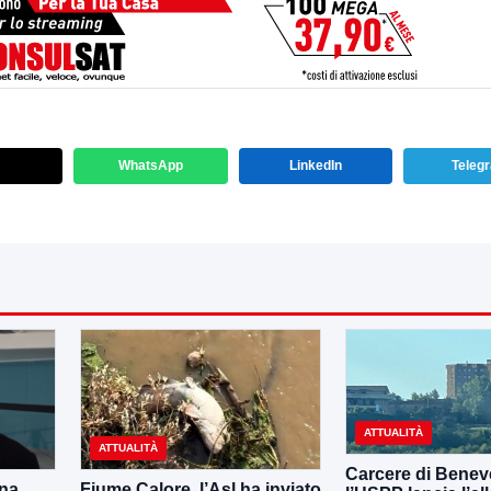
WhatsApp
LinkedIn
Teleg
ATTUALITÀ
ATTUALITÀ
Carcere di Benev
una
Fiume Calore, l’Asl ha inviato