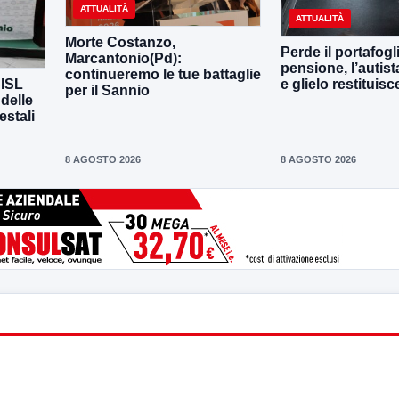
ATTUALITÀ
ATTUALITÀ
Morte Costanzo,
Perde il portafogl
Marcantonio(Pd):
pensione, l’autista
continueremo le tue battaglie
CISL
e glielo restituisc
per il Sannio
 delle
estali
8 AGOSTO 2026
8 AGOSTO 2026