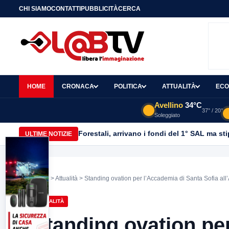
CHI SIAMO
CONTATTI
PUBBLICITÀ
CERCA
HOME
CRONACA
POLITICA
ATTUALITÀ
ECO
Avellino
34°C
37° / 20°
Soleggiato
Forestali, arrivano i fondi del 1° SAL ma st
ULTIME NOTIZIE
Home
>
Attualità
> Standing ovation per l’Accademia di Santa Sofia all’
ATTUALITÀ
Standing ovation pe