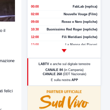
00:00
FabLab (replica)
02:00
Nouvelle Vouge (Film)
09:00
Rosso e Nero (repliche)
10:30
Buonissimo Red Roger (repliche)
 il
12:00
Fili Meridiani (repliche)
13:00
La Mappa dei Piaceri
14:00
LabNews
17:00
LabNews (replica)
mmazione
LABTV
e anche sul digitale terrestre
18:30
Di Faccia e di Profilo (repliche)
CANALE 84
(in Campania)
CANALE 268
(DDT Nazionale)
19:30
LabNews (Diretta)
E sulla nostra
APP
21:00
Free Sport
23:00
LabNews (replica)
i felici
);