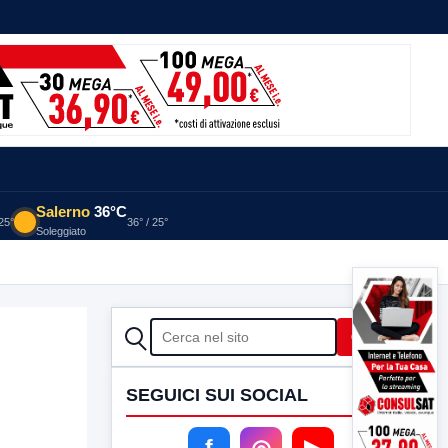
Salerno
36°C
 25°
36° / 25°
Soleggiato
CERCA
Cerca
SEGUICI SUI SOCIAL
f
◎
▶