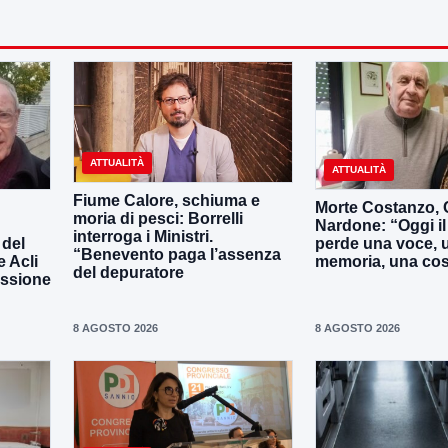
ATTUALITÀ
ATTUALITÀ
Fiume Calore, schiuma e
Morte Costanzo,
moria di pesci: Borrelli
Nardone: “Oggi i
interroga i Ministri.
 del
perde una voce, 
“Benevento paga l’assenza
e Acli
memoria, una co
del depuratore
assione
8 AGOSTO 2026
8 AGOSTO 2026