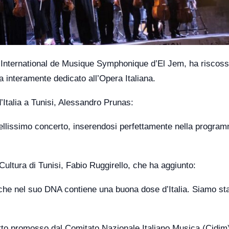
l International de Musique Symphonique d’El Jem, ha riscosso
interamente dedicato all’Opera Italiana.
Italia a Tunisi, Alessandro Prunas:
 bellissimo concerto, inserendosi perfettamente nella progra
di Cultura di Tunisi, Fabio Ruggirello, che ha aggiunto:
 che nel suo DNA contiene una buona dose d’Italia. Siamo stat
getto promosso dal Comitato Nazionale Italiano Musica (Cidim