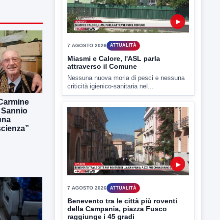
7 AGOSTO 2026
ATTUALITÀ
Miasmi e Calore, l'ASL parla
attraverso il Comune
Nessuna nuova moria di pesci e nessuna
criticità igienico-sanitaria nel...
 Carmine
l Sannio
una
▶
scienza”
7 AGOSTO 2026
ATTUALITÀ
Benevento tra le città più roventi
della Campania, piazza Fusco
raggiunge i 45 gradi
Benevento è tra le città più calde della
Campania. Lo...