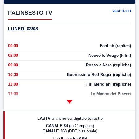
VEDI TUTTI
PALINSESTO TV
LUNEDI 03/08
00:00
FabLab (replica)
02:00
Nouvelle Vouge (Film)
09:00
Rosso e Nero (repliche)
10:30
Buonissimo Red Roger (repliche)
12:00
Fili Meridiani (repliche)
13:00
La Mappa dei Piaceri
14:00
LabNews
17:00
LabNews (replica)
LABTV
e anche sul digitale terrestre
18:30
Di Faccia e di Profilo (repliche)
CANALE 84
(in Campania)
CANALE 268
(DDT Nazionale)
19:30
LabNews (Diretta)
E sulla nostra
APP