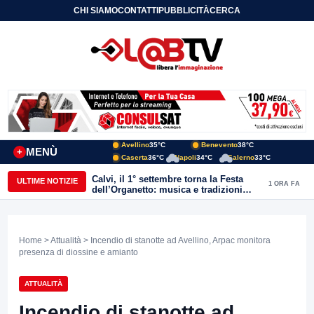
CHI SIAMO
CONTATTI
PUBBLICITÀ
CERCA
Avellino
35°C
Benevento
38°C
MENÙ
+
Caserta
36°C
Napoli
34°C
Salerno
33°C
Calvi, il 1° settembre torna la Festa
ULTIME NOTIZIE
1 ORA FA
dell’Organetto: musica e tradizioni
popolari dell’entroterra
Home
>
Attualità
> Incendio di stanotte ad Avellino, Arpac monitora
presenza di diossine e amianto
ATTUALITÀ
Incendio di stanotte ad