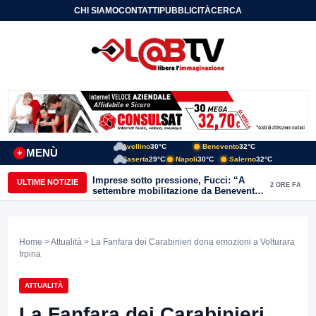
CHI SIAMO
CONTATTI
PUBBLICITÀ
CERCA
Avellino
30°C
Benevento
32°C
MENÙ
+
Caserta
29°C
Napoli
30°C
Salerno
32°C
Imprese sotto pressione, Fucci: “A
ULTIME NOTIZIE
2 ORE FA
settembre mobilitazione da Benevento
e Avellino”
Home
>
Attualità
> La Fanfara dei Carabinieri dona emozioni a Volturara
Irpina
ATTUALITÀ
La Fanfara dei Carabinieri