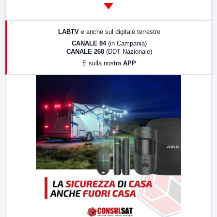
14:00
LabNews
17:00
LabNews (replica)
LABTV
e anche sul digitale terrestre
18:30
Di Faccia e di Profilo (repliche)
CANALE 84
(in Campania)
CANALE 268
(DDT Nazionale)
19:30
LabNews (Diretta)
E sulla nostra
APP
21:00
Free Sport
23:00
LabNews (replica)