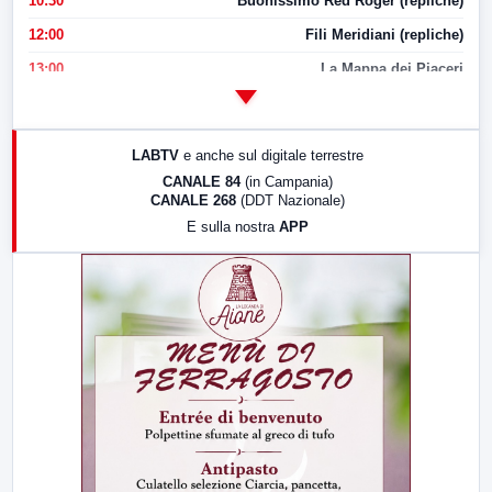
10:30
Buonissimo Red Roger (repliche)
12:00
Fili Meridiani (repliche)
13:00
La Mappa dei Piaceri
14:00
LabNews
17:00
LabNews (replica)
LABTV
e anche sul digitale terrestre
18:30
Di Faccia e di Profilo (repliche)
CANALE 84
(in Campania)
CANALE 268
(DDT Nazionale)
19:30
LabNews (Diretta)
E sulla nostra
APP
21:00
Free Sport
23:00
LabNews (replica)