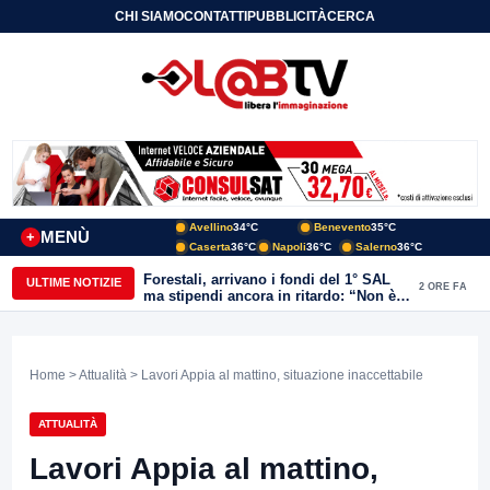
CHI SIAMO
CONTATTI
PUBBLICITÀ
CERCA
Avellino
34°C
Benevento
35°C
MENÙ
+
Caserta
36°C
Napoli
36°C
Salerno
36°C
Forestali, arrivano i fondi del 1° SAL
ULTIME NOTIZIE
2 ORE FA
ma stipendi ancora in ritardo: “Non è
più sostenibile”
Home
>
Attualità
> Lavori Appia al mattino, situazione inaccettabile
ATTUALITÀ
Lavori Appia al mattino,