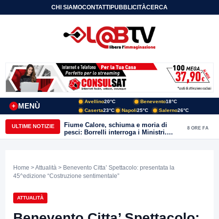
CHI SIAMO
CONTATTI
PUBBLICITÀ
CERCA
Avellino
20°C
Benevento
18°C
MENÙ
+
Caserta
23°C
Napoli
25°C
Salerno
26°C
Fiume Calore, schiuma e moria di
ULTIME NOTIZIE
8 ORE FA
pesci: Borrelli interroga i Ministri.
“Benevento paga l’assenza del
depuratore
Home
>
Attualità
> Benevento Citta’ Spettacolo: presentata la
45^edizione “Costruzione sentimentale”
ATTUALITÀ
Benevento Citta’ Spettacolo: