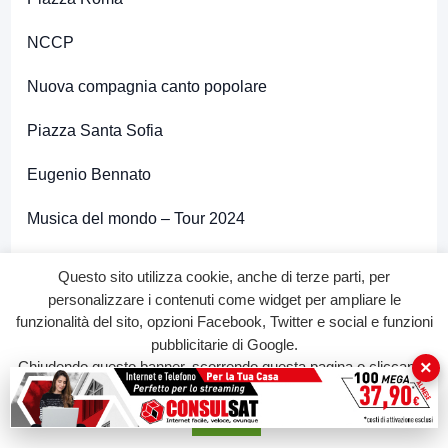
NCCP
Nuova compagnia canto popolare
Piazza Santa Sofia
Eugenio Bennato
Musica del mondo – Tour 2024
Corso Garibaldi
Questo sito utilizza cookie, anche di terze parti, per
personalizzare i contenuti come widget per ampliare le
La Paranza di Città Spettacolo
funzionalità del sito, opzioni Facebook, Twitter e social e funzioni
pubblicitarie di Google.
con Cristina Vetrone, Lorella Monti, Vincenzo Romano,
×
Chiudendo questo banner, scorrendo questa pagina o cliccando
Antonio Esposito, Renato Giordano
su qualunque suo elemento acconsenti all'uso dei cookie.
e con lo staff di Città Spettacolo
Accetta
Domenica 1 settembre