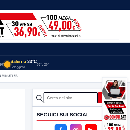
Salerno
33°C
 26°
33° / 26°
Soleggiato
8 MINUTI FA
CERCA
Cerca
SEGUICI SUI SOCIAL
i
f
◎
▶