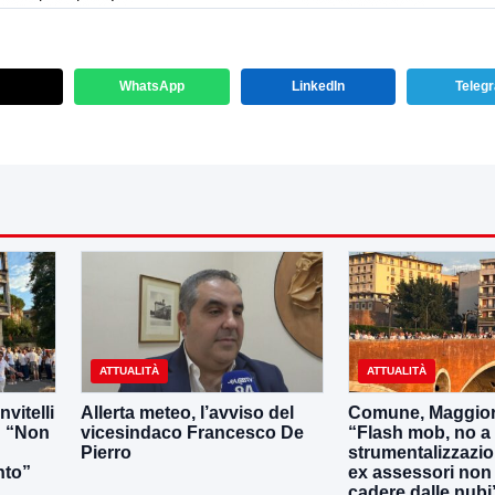
WhatsApp
LinkedIn
Teleg
ATTUALITÀ
ATTUALITÀ
vitelli
Allerta meteo, l’avviso del
Comune, Maggior
2: “Non
vicesindaco Francesco De
“Flash mob, no a
Pierro
strumentalizzazion
nto”
ex assessori non 
cadere dalle nubi