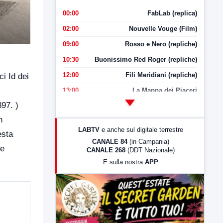
00:00
FabLab (replica)
02:00
Nouvelle Vouge (Film)
09:00
Rosso e Nero (repliche)
10:30
Buonissimo Red Roger (repliche)
12:00
Fili Meridiani (repliche)
ci Id dei
13:00
La Mappa dei Piaceri
397.
)
14:00
LabNews
n
17:00
LabNews (replica)
LABTV
e anche sul digitale terrestre
esta
18:30
Di Faccia e di Profilo (repliche)
CANALE 84
(in Campania)
re
CANALE 268
(DDT Nazionale)
19:30
LabNews (Diretta)
E sulla nostra
APP
21:00
Free Sport
23:00
LabNews (replica)