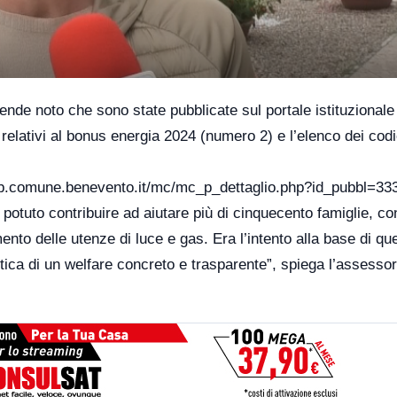
ende noto che sono state pubblicate sul portale istituzionale
relativi al bonus energia 2024 (numero 2) e l’elenco dei codi
b.comune.benevento.it/mc/mc_p_dettaglio.php?id_pubbl=33
otuto contribuire ad aiutare più di cinquecento famiglie, co
ento delle utenze di luce e gas. Era l’intento alla base di qu
tica di un welfare concreto e trasparente”, spiega l’assesso