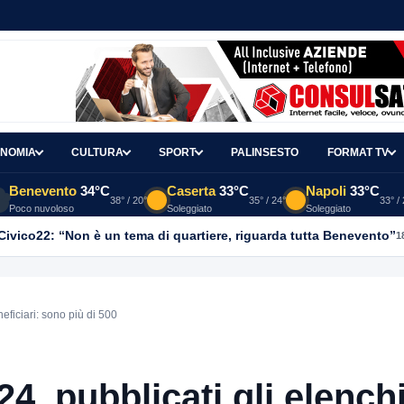
NOMIA
CULTURA
SPORT
PALINSESTO
FORMAT TV
Benevento
34°C
Caserta
33°C
Napoli
33°C
38° / 20°
35° / 24°
33° /
Poco nuvoloso
Soleggiato
Soleggiato
, Civico22: “Non è un tema di quartiere, riguarda tutta Benevento”
1
eficiari: sono più di 500
4, pubblicati gli elench