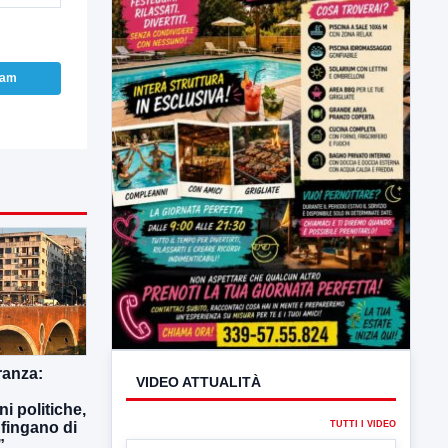
ram
VIDEO ATTUALITÀ
TUTTI I VIDEO
anza:
i politiche,
▶
fingano di
”