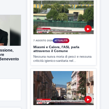
7 AGOSTO 2026
ATTUALITÀ
Miasmi e Calore, l'ASL parla
attraverso il Comune
Nessuna nuova moria di pesci e nessuna
criticità igienico-sanitaria nel...
essione,
bre
 Benevento
▶
7 AGOSTO 2026
ATTUALITÀ
Benevento tra le città più roventi
della Campania, piazza Fusco
raggiunge i 45 gradi
Benevento è tra le città più calde della
Campania. Lo...