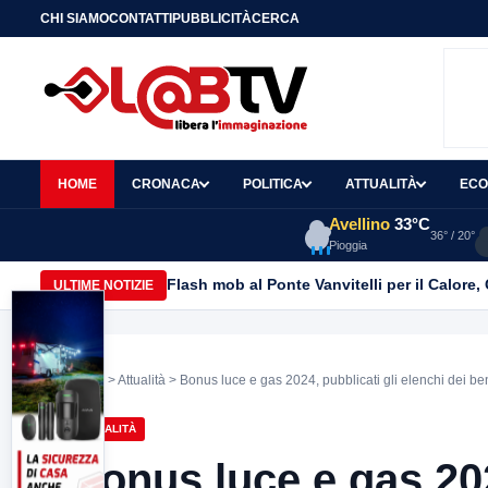
CHI SIAMO
CONTATTI
PUBBLICITÀ
CERCA
HOME
CRONACA
POLITICA
ATTUALITÀ
ECO
Avellino
33°C
36° / 20°
Pioggia
Flash mob al Ponte Vanvitelli per il Calore
ULTIME NOTIZIE
Home
>
Attualità
> Bonus luce e gas 2024, pubblicati gli elenchi dei ben
ATTUALITÀ
Bonus luce e gas 202