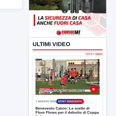
ULTIMI VIDEO
TUTTI I VIDEO
▶
7 AGOSTO 2026
SPORT BENEVENTO
Benevento Calcio: Le scelte di
Floro Flores per il debutto di Coppa
Italia
Il Benevento è pronto al debutto di Coppa
Italia. Scelte...