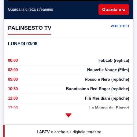
Guarda ora
Guarda la diretta streaming
VEDI TUTTI
PALINSESTO TV
LUNEDI 03/08
00:00
FabLab (replica)
02:00
Nouvelle Vouge (Film)
09:00
Rosso e Nero (repliche)
10:30
Buonissimo Red Roger (repliche)
12:00
Fili Meridiani (repliche)
13:00
La Mappa dei Piaceri
14:00
LabNews
17:00
LabNews (replica)
LABTV
e anche sul digitale terrestre
18:30
Di Faccia e di Profilo (repliche)