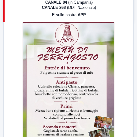
CANALE 84
(in Campania)
CANALE 268
(DDT Nazionale)
19:30
LabNews (Diretta)
E sulla nostra
APP
21:00
Free Sport
23:00
LabNews (replica)