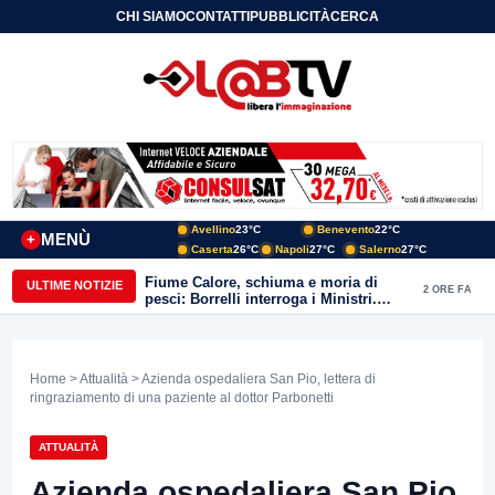
CHI SIAMO
CONTATTI
PUBBLICITÀ
CERCA
Avellino
23°C
Benevento
22°C
MENÙ
+
Caserta
26°C
Napoli
27°C
Salerno
27°C
Fiume Calore, schiuma e moria di
ULTIME NOTIZIE
2 ORE FA
pesci: Borrelli interroga i Ministri.
“Benevento paga l’assenza del
depuratore
Home
>
Attualità
> Azienda ospedaliera San Pio, lettera di
ringraziamento di una paziente al dottor Parbonetti
ATTUALITÀ
Azienda ospedaliera San Pio,