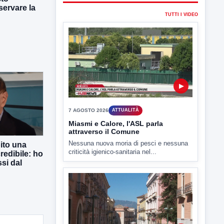
ervare la
TUTTI I VIDEO
▶
7 AGOSTO 2026
ATTUALITÀ
Miasmi e Calore, l'ASL parla
attraverso il Comune
Nessuna nuova moria di pesci e nessuna
ito una
criticità igienico-sanitaria nel...
redibile: ho
si dal