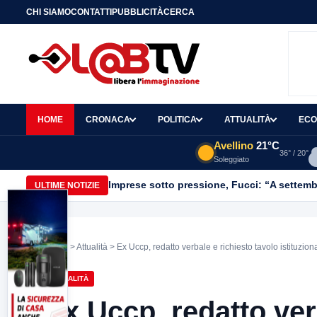
CHI SIAMO
CONTATTI
PUBBLICITÀ
CERCA
HOME
CRONACA
POLITICA
ATTUALITÀ
ECO
Avellino
21°C
36° / 20°
Soleggiato
Imprese sotto pressione, Fucci: “A settemb
ULTIME NOTIZIE
Home
>
Attualità
> Ex Uccp, redatto verbale e richiesto tavolo istituzion
ATTUALITÀ
Ex Uccp, redatto ver