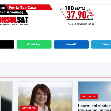
WhatsApp
LinkedIn
Teleg
ATTUALITÀ
Lauro: col sinda
ATTUALITÀ
troveremo un po