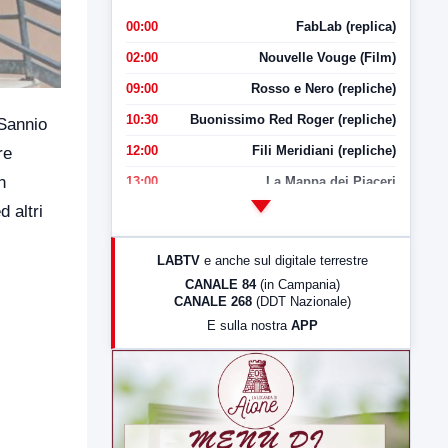
00:00
FabLab (replica)
02:00
Nouvelle Vouge (Film)
09:00
Rosso e Nero (repliche)
10:30
Buonissimo Red Roger (repliche)
 Sannio
12:00
Fili Meridiani (repliche)
re
n
13:00
La Mappa dei Piaceri
 altri
14:00
LabNews
17:00
LabNews (replica)
LABTV
e anche sul digitale terrestre
18:30
Di Faccia e di Profilo (repliche)
CANALE 84
(in Campania)
CANALE 268
(DDT Nazionale)
19:30
LabNews (Diretta)
E sulla nostra
APP
21:00
Free Sport
23:00
LabNews (replica)