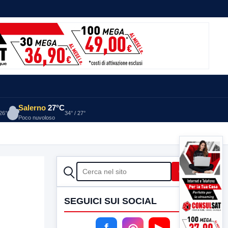
Salerno
27°C
 26°
34° / 27°
Poco nuvoloso
CERCA
Cerca
SEGUICI SUI SOCIAL
f
◎
▶