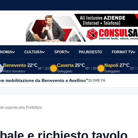
NOMIA
CULTURA
SPORT
PALINSESTO
FORMAT TV
Benevento
22°C
Caserta
25°C
Napoli
27°C
38° / 21°
35° / 25°
33° /
Poco nuvoloso
Soleggiato
Soleggiato
re mobilitazione da Benevento e Avellino”
10 ORE FA
ale urgente alla Prefettura
bale e richiesto tavolo