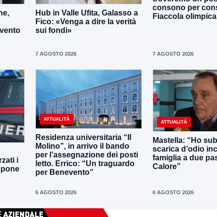
consono per cons
ne,
Hub in Valle Ufita, Galasso a
Fiaccola olimpica
Fico: «Venga a dire la verità
evento
sui fondi»
7 AGOSTO 2026
7 AGOSTO 2026
ATTUALITÀ
ATTUALITÀ
Residenza universitaria “Il
Mastella: “Ho sub
Molino”, in arrivo il bando
scarica d’odio inc
per l’assegnazione dei posti
famiglia a due pas
zati i
letto. Errico: “Un traguardo
Calore”
ispone
per Benevento”
6 AGOSTO 2026
6 AGOSTO 2026