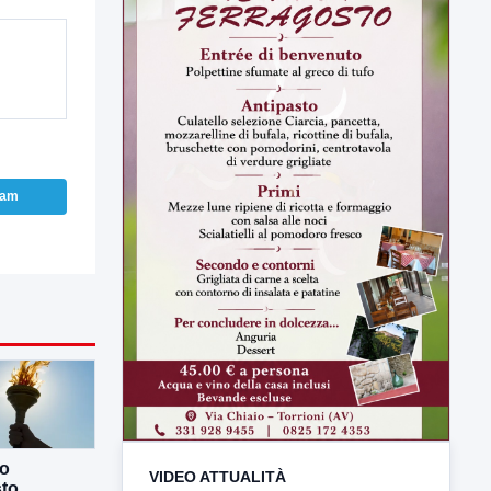
ram
co
VIDEO ATTUALITÀ
sto