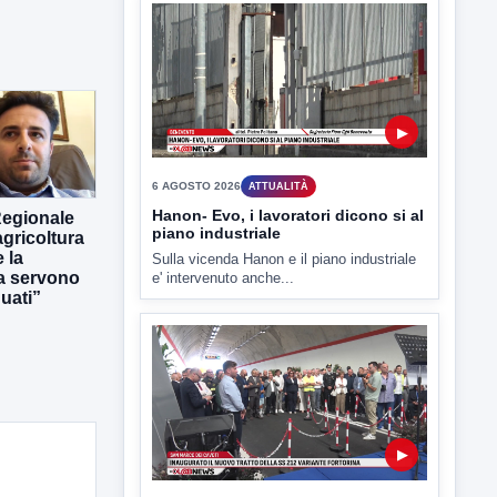
L'assessore comunale alla Cultura di
Mirabella Eclano, Raffaella Rita
D'Ambrosio,...
▶
Regionale
gricoltura
 la
6 AGOSTO 2026
ATTUALITÀ
ra servono
uati”
Hanon- Evo, i lavoratori dicono si al
piano industriale
Sulla vicenda Hanon e il piano industriale
e' intervenuto anche...