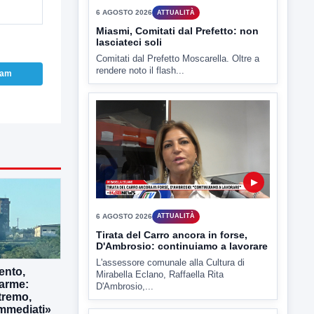
▶
6 AGOSTO 2026
ATTUALITÀ
ram
Miasmi, Comitati dal Prefetto: non
lasciateci soli
Comitati dal Prefetto Moscarella. Oltre a
rendere noto il flash...
▶
6 AGOSTO 2026
ATTUALITÀ
ento,
larme:
Tirata del Carro ancora in forse,
tremo,
D'Ambrosio: continuiamo a lavorare
immediati»