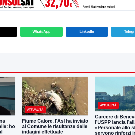
WhatsApp
LinkedIn
Teleg
ATTUALITÀ
ATTUALITÀ
Carcere di Benev
una
Fiume Calore, l’Asl ha inviato
l’USPP lancia l’al
ile: ho
al Comune le risultanze delle
«Personale allo s
al
indagini effettuate
servono rinforzi 