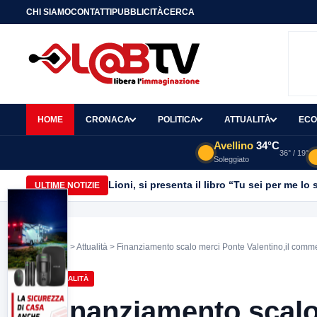
CHI SIAMO
CONTATTI
PUBBLICITÀ
CERCA
HOME
CRONACA
POLITICA
ATTUALITÀ
ECO
Avellino
34°C
36° / 19°
Soleggiato
Lioni, si presenta il libro “Tu sei per me l
ULTIME NOTIZIE
Home
>
Attualità
> Finanziamento scalo merci Ponte Valentino,il commen
ATTUALITÀ
Finanziamento scalo