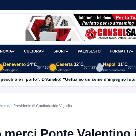
NOMIA
CULTURA
SPORT
PALINSESTO
FORMAT TV
Benevento
34°C
Caserta
32°C
Napoli
31°C
38° / 18°
36° / 23°
33° /
Soleggiato
Soleggiato
Poco nuvoloso
o specchio e il porto”. D’Amelio: “Gettiamo un seme d’impegno futur
to del Presidente di Confindustria Vigorito
 merci Ponte Valentino,i