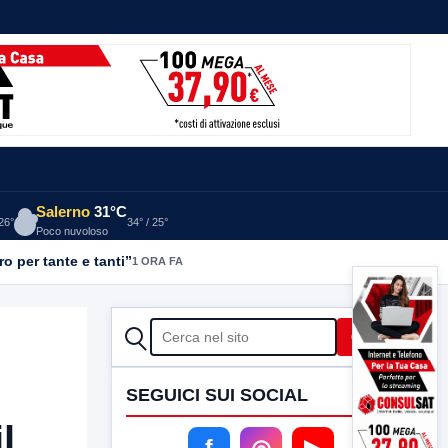
Salerno
31°C
 26°
34° / 25°
Poco nuvoloso
o per tante e tanti”
1 ORA FA
CERCA
Cerca
SEGUICI SUI SOCIAL
l
f
◎
▶