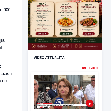
re 900
già
il
o
itazioni
VIDEO ATTUALITÀ
occo
TUTTI I VIDEO