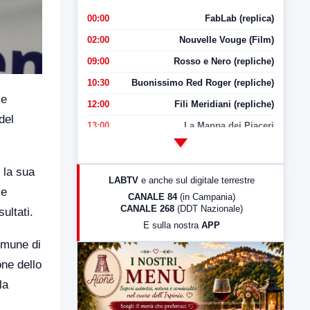
00:00
FabLab (replica)
02:00
Nouvelle Vouge (Film)
09:00
Rosso e Nero (repliche)
10:30
Buonissimo Red Roger (repliche)
 e
12:00
Fili Meridiani (repliche)
del
13:00
La Mappa dei Piaceri
14:00
LabNews
17:00
LabNews (replica)
o la sua
LABTV
e anche sul digitale terrestre
18:30
Di Faccia e di Profilo (repliche)
 e
CANALE 84
(in Campania)
CANALE 268
(DDT Nazionale)
ultati.
19:30
LabNews (Diretta)
E sulla nostra
APP
21:00
Free Sport
omune di
23:00
LabNews (replica)
one dello
la