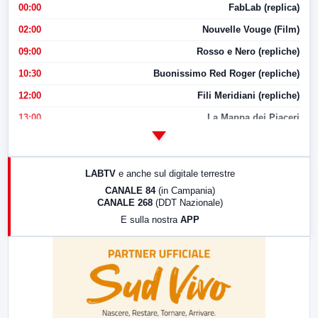
00:00
FabLab (replica)
02:00
Nouvelle Vouge (Film)
09:00
Rosso e Nero (repliche)
10:30
Buonissimo Red Roger (repliche)
12:00
Fili Meridiani (repliche)
13:00
La Mappa dei Piaceri
14:00
LabNews
17:00
LabNews (replica)
LABTV
e anche sul digitale terrestre
18:30
Di Faccia e di Profilo (repliche)
CANALE 84
(in Campania)
CANALE 268
(DDT Nazionale)
19:30
LabNews (Diretta)
E sulla nostra
APP
21:00
Free Sport
23:00
LabNews (replica)