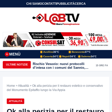
CHI SIAMO
CONTATTI
PUBBLICITÀ
CERCA
Avellino
36°C
Benevento
37°C
MENÙ
+
Caserta
34°C
Napoli
34°C
Salerno
34°C
Rischio Vesuvio: nuovi protocolli
ULTIME NOTIZIE
15 ORE FA
d’intesa con i comuni del Sannio,
firmato il protocollo con Arpaise
Home
>
Attualità
> Ok alla perizia per il restauro estetico e conservativo
del Monumento Epitaffio lungo la Via Appia
ATTUALITÀ
Ok alla perizia per il restauro