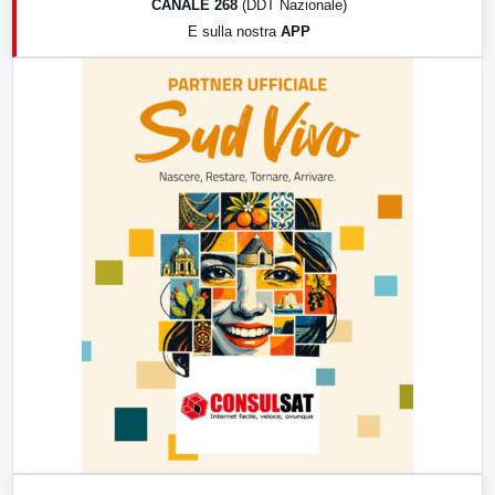
CANALE 268
(DDT Nazionale)
19:30
LabNews (Diretta)
E sulla nostra
APP
21:00
Free Sport
23:00
LabNews (replica)