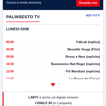
Guarda ora
Guarda la diretta streaming
VEDI TUTTI
PALINSESTO TV
LUNEDI 03/08
00:00
FabLab (replica)
02:00
Nouvelle Vouge (Film)
09:00
Rosso e Nero (repliche)
10:30
Buonissimo Red Roger (repliche)
12:00
Fili Meridiani (repliche)
13:00
La Mappa dei Piaceri
14:00
LabNews
17:00
LabNews (replica)
LABTV
e anche sul digitale terrestre
18:30
Di Faccia e di Profilo (repliche)
CANALE 84
(in Campania)