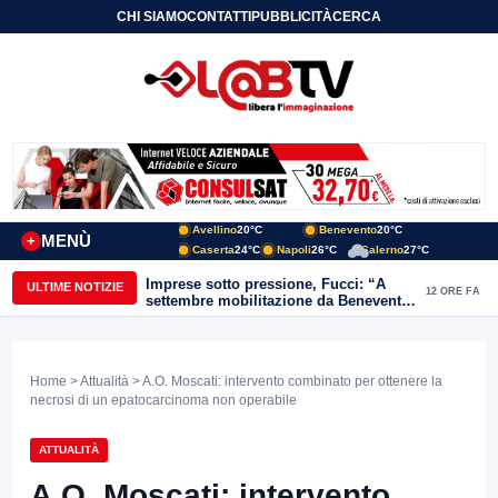
CHI SIAMO
CONTATTI
PUBBLICITÀ
CERCA
Avellino
20°C
Benevento
20°C
MENÙ
+
Caserta
24°C
Napoli
26°C
Salerno
27°C
Imprese sotto pressione, Fucci: “A
ULTIME NOTIZIE
12 ORE FA
settembre mobilitazione da Benevento
e Avellino”
Home
>
Attualità
> A.O. Moscati: intervento combinato per ottenere la
necrosi di un epatocarcinoma non operabile
ATTUALITÀ
A.O. Moscati: intervento