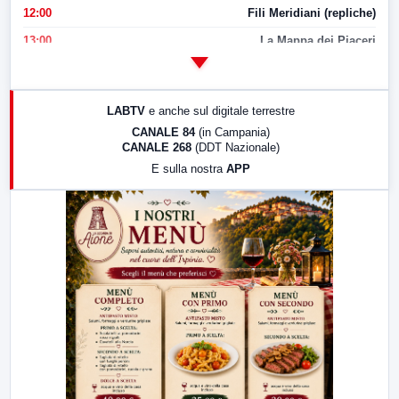
12:00
Fili Meridiani (repliche)
13:00
La Mappa dei Piaceri
14:00
LabNews
17:00
LabNews (replica)
LABTV
e anche sul digitale terrestre
18:30
Di Faccia e di Profilo (repliche)
CANALE 84
(in Campania)
CANALE 268
(DDT Nazionale)
19:30
LabNews (Diretta)
E sulla nostra
APP
21:00
Free Sport
23:00
LabNews (replica)