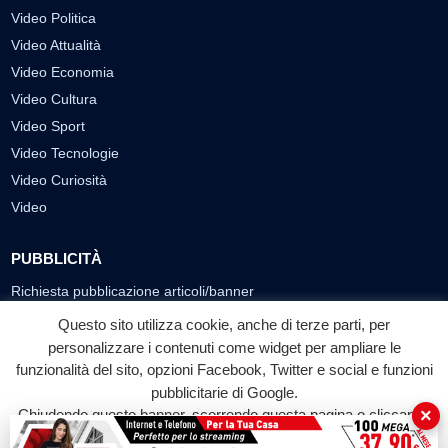
Video Politica
Video Attualità
Video Economia
Video Cultura
Video Sport
Video Tecnologie
Video Curiosità
Video
PUBBLICITÀ
Richiesta pubblicazione articoli/banner
Questo sito utilizza cookie, anche di terze parti, per
SEGUICI SUI SOCIAL
personalizzare i contenuti come widget per ampliare le
funzionalità del sito, opzioni Facebook, Twitter e social e funzioni
f
◎
▶
pubblicitarie di Google.
Facebook
Instagram
YouTube
×
Chiudendo questo banner, scorrendo questa pagina o cliccando
su qualunque suo elemento acconsenti all'uso dei cookie.