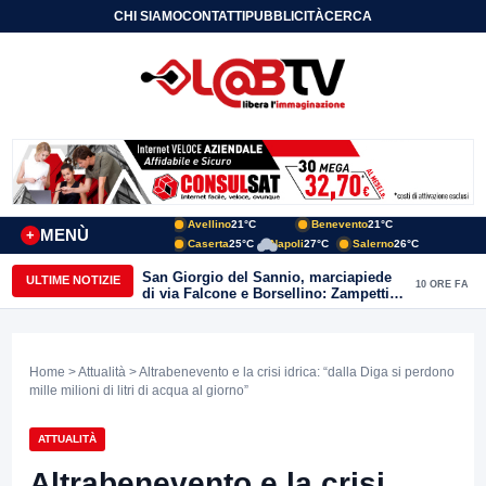
CHI SIAMO
CONTATTI
PUBBLICITÀ
CERCA
Avellino
21°C
Benevento
21°C
MENÙ
+
Caserta
25°C
Napoli
27°C
Salerno
26°C
San Giorgio del Sannio, marciapiede
ULTIME NOTIZIE
10 ORE FA
di via Falcone e Borsellino: Zampetti e
Lombardi replicano alle polemiche
Home
>
Attualità
> Altrabenevento e la crisi idrica: “dalla Diga si perdono
mille milioni di litri di acqua al giorno”
ATTUALITÀ
Altrabenevento e la crisi