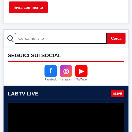
CERCA
Cerca
SEGUICI SUI SOCIAL
f
◎
▶
Facebook
Instagram
YouTube
LABTV LIVE
LIVE