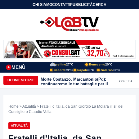
CHI SIAMO
CONTATTI
PUBBLICITÀ
CERCA
Avellino
27°C
Benevento
29°C
MENÙ
+
Caserta
29°C
Napoli
30°C
Salerno
30°C
Morte Costanzo, Marcantonio(Pd):
ULTIME NOTIZIE
2 ORE FA
continueremo le tue battaglie per il
Sannio
Home
>
Attualità
> Fratelli d’Italia, da San Giorgio La Molara il ‘si’ del
Consigliere Claudio Vella
ATTUALITÀ
Fratelli d’Italia, da San