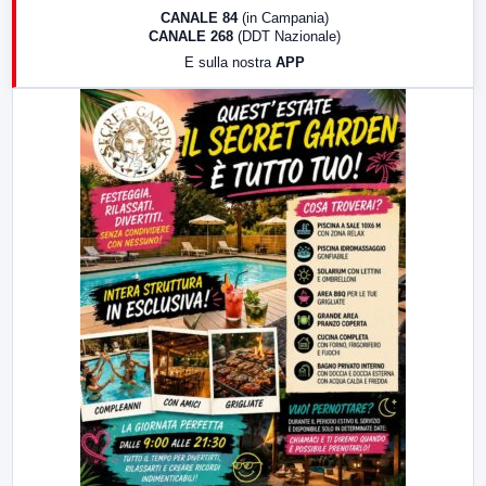
18:30
Di Faccia e di Profilo (repliche)
CANALE 84
(in Campania)
CANALE 268
(DDT Nazionale)
19:30
LabNews (Diretta)
E sulla nostra
APP
21:00
Free Sport
23:00
LabNews (replica)