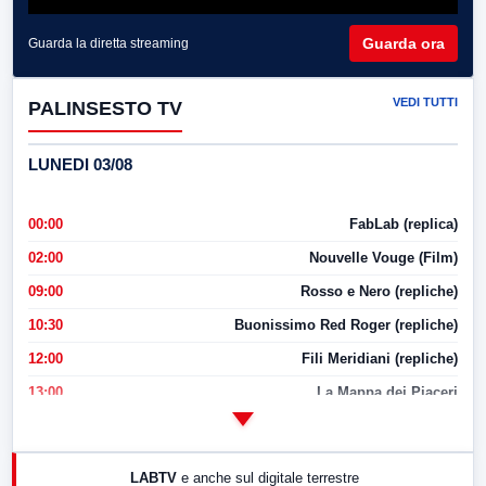
Guarda ora
Guarda la diretta streaming
VEDI TUTTI
PALINSESTO TV
LUNEDI 03/08
00:00
FabLab (replica)
02:00
Nouvelle Vouge (Film)
09:00
Rosso e Nero (repliche)
10:30
Buonissimo Red Roger (repliche)
12:00
Fili Meridiani (repliche)
13:00
La Mappa dei Piaceri
14:00
LabNews
17:00
LabNews (replica)
LABTV
e anche sul digitale terrestre