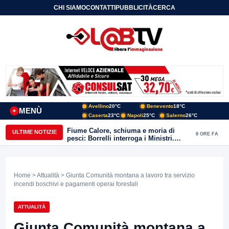
CHI SIAMO
CONTATTI
PUBBLICITÀ
CERCA
Avellino
20°C
Benevento
18°C
MENÙ
+
Caserta
23°C
Napoli
25°C
Salerno
26°C
Fiume Calore, schiuma e moria di
ULTIME NOTIZIE
8 ORE FA
pesci: Borrelli interroga i Ministri.
“Benevento paga l’assenza del
depuratore
Home
>
Attualità
> Giunta Comunità montana a lavoro tra servizio
incendi boschivi e pagamenti operai forestali
ATTUALITÀ
Giunta Comunità montana a