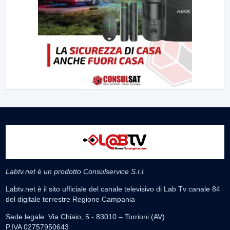
Labtv.net è un prodotto Consulservice S.r.l.
Labtv.net è il sito ufficiale del canale televisivo di Lab Tv canale 84
del digitale terrestre Regione Campania
Sede legale: Via Chiaio, 5 - 83010 – Torrioni (AV)
P.IVA 02757950643