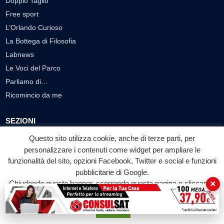
Doppio Taglio
Free sport
L’Orlando Curioso
La Bottega di Filosofia
Labnews
Le Voci del Parco
Parliamo di…
Ricomincio da me
SEZIONI
Cronaca
Questo sito utilizza cookie, anche di terze parti, per
personalizzare i contenuti come widget per ampliare le
Politica
funzionalità del sito, opzioni Facebook, Twitter e social e funzioni
Attualità
pubblicitarie di Google.
Cultura
×
Chiudendo questo banner, scorrendo questa pagina o cliccando
Economia
su qualunque suo elemento acconsenti all'uso dei cookie.
Sport
Accetta
Eventi