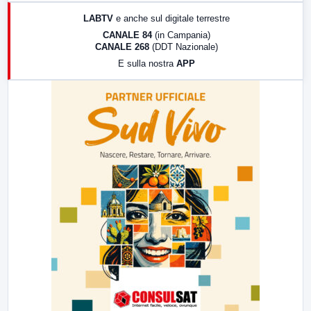
17:00
LabNews (replica)
LABTV
e anche sul digitale terrestre
18:30
Di Faccia e di Profilo (repliche)
CANALE 84
(in Campania)
CANALE 268
(DDT Nazionale)
19:30
LabNews (Diretta)
E sulla nostra
APP
21:00
Free Sport
23:00
LabNews (replica)