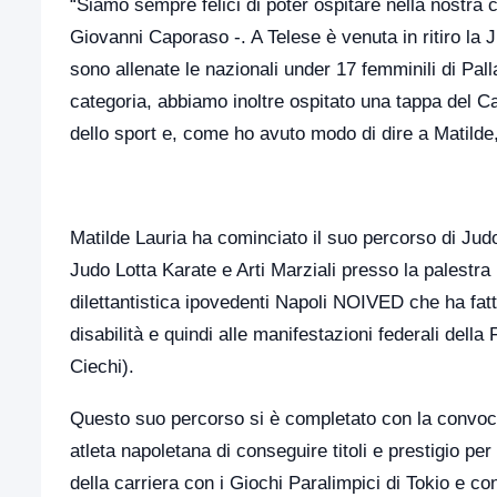
“Siamo sempre felici di poter ospitare nella nostra c
Giovanni Caporaso -. A Telese è venuta in ritiro la 
sono allenate le nazionali under 17 femminili di Pall
categoria, abbiamo inoltre ospitato una tappa del Ca
dello sport e, come ho avuto modo di dire a Matilde, s
Matilde Lauria ha cominciato il suo percorso di Jud
Judo Lotta Karate e Arti Marziali presso la palestra
dilettantistica ipovedenti Napoli NOIVED che ha fatt
disabilità e quindi alle manifestazioni federali dell
Ciechi).
Questo suo percorso si è completato con la convoca
atleta napoletana di conseguire titoli e prestigio pe
della carriera con i Giochi Paralimpici di Tokio e co