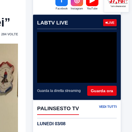
Facebook
Instagram
YouTube
i”
LABTV LIVE
LIVE
 284 VOLTE
Guarda ora
Guarda la diretta streaming
VEDI TUTTI
PALINSESTO TV
LUNEDI 03/08