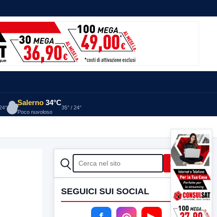
Salerno
34°C
 24°
35° / 24°
Poco nuvoloso
CERCA
Cerca
SEGUICI SUI SOCIAL
f
◎
▶