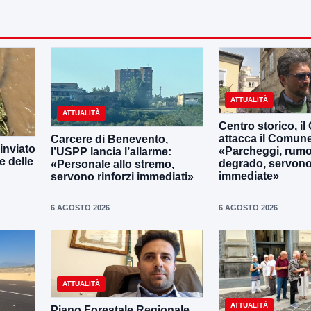
ATTUALITÀ
ATTUALITÀ
Centro storico, il
attacca il Comun
Carcere di Benevento,
inviato
«Parcheggi, rumo
l’USPP lancia l’allarme:
e delle
degrado, servono
«Personale allo stremo,
immediate»
servono rinforzi immediati»
6 AGOSTO 2026
6 AGOSTO 2026
ATTUALITÀ
ATTUALITÀ
Piano Forestale Regionale