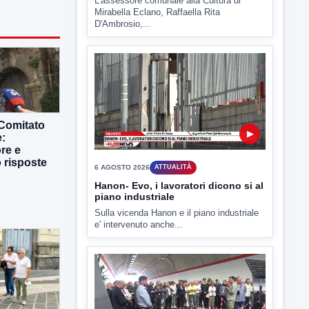
L'assessore comunale alla Cultura di
Mirabella Eclano, Raffaella Rita
D'Ambrosio,...
 Comitato
▶
e:
re e
 risposte
6 AGOSTO 2026
ATTUALITÀ
Hanon- Evo, i lavoratori dicono si al
piano industriale
Sulla vicenda Hanon e il piano industriale
e' intervenuto anche...