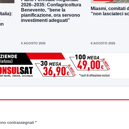
2026–2035: Confagricoltura
Miasmi, comitati d
Benevento, “bene la
talia):
“non lasciateci so
pianificazione, ora servono
a
investimenti adeguati”
un
6 AGOSTO 2026
6 AGOSTO 2026
sono contrassegnati
*