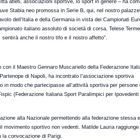
ittà atleti, associazioni sportive, lo sport in genere – ha c
Juve Stabia neo promossa in Serie B, qui, nel nostro palazzet
avolo dell’Italia e della Germania in vista dei Campionati Eur
mpionato italiano assoluto di società di corsa. Telese Terme 
entirà anche il nostro tifo e il nostro affetto”.
o con il Maestro Gennaro Muscariello della Federazione Ital
 Partenope di Napoli, ha incontrato l’associazione sportiva
o in modo che partecipasse all’attività sportiva per persone
a Fispic (Federazione Italiana Sport Paralimpici per Ipovedenti
zione alla Nazionale permettendo alla federazione stessa e
r il movimento sportivo non vedenti. Matilde Lauria raggiunge 
n la convocazione di Parigi.