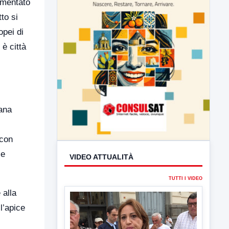
ommentato
to si
opei di
è città
iana
 con
 e
VIDEO ATTUALITÀ
TUTTI I VIDEO
 alla
l’apice