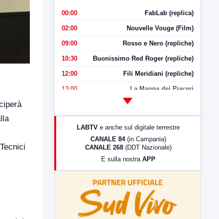
00:00
FabLab (replica)
02:00
Nouvelle Vouge (Film)
09:00
Rosso e Nero (repliche)
10:30
Buonissimo Red Roger (repliche)
12:00
Fili Meridiani (repliche)
13:00
La Mappa dei Piaceri
eciperà
14:00
LabNews
lla
17:00
LabNews (replica)
LABTV
e anche sul digitale terrestre
18:30
Di Faccia e di Profilo (repliche)
CANALE 84
(in Campania)
 Tecnici
CANALE 268
(DDT Nazionale)
19:30
LabNews (Diretta)
E sulla nostra
APP
21:00
Free Sport
23:00
LabNews (replica)