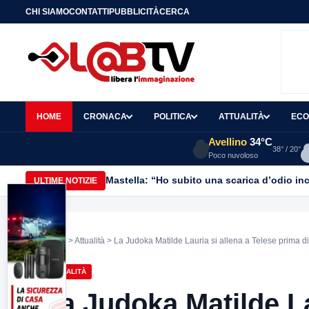
CHI SIAMO
CONTATTI
PUBBLICITÀ
CERCA
HOME
CRONACA
POLITICA
ATTUALITÀ
ECO
Avellino
34°C
38° / 20°
Poco nuvoloso
Mastella: “Ho subito una scarica d’odio inc
ULTIME NOTIZIE
Home
>
Attualità
> La Judoka Matilde Lauria si allena a Telese prima di 
ATTUALITÀ
La Judoka Matilde La