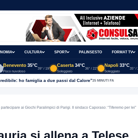
NOMIA
CULTURA
SPORT
PALINSESTO
FORMAT TV
Benevento
35°C
Caserta
34°C
Napoli
33°C
39° / 19°
36° / 22°
35° /
Poco nuvoloso
Soleggiato
Soleggiato
redibile: ho famiglia a due passi dal Calore”
25 MINUTI FA
partecipare ai Giochi Paralimpici di Parigi. Il sindaco Caporaso: “Tiferemo per lei”
uria si allena a Telese