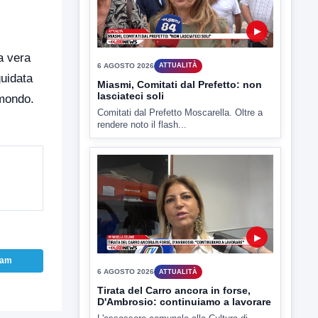
▶
a vera
6 AGOSTO 2026
ATTUALITÀ
guidata
Miasmi, Comitati dal Prefetto: non
lasciateci soli
 mondo.
Comitati dal Prefetto Moscarella. Oltre a
rendere noto il flash...
▶
ram
6 AGOSTO 2026
ATTUALITÀ
Tirata del Carro ancora in forse,
D'Ambrosio: continuiamo a lavorare