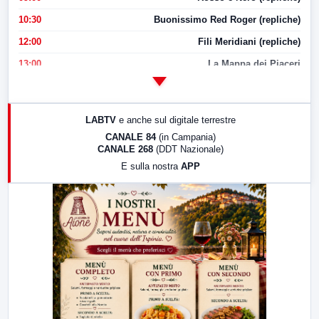
10:30
Buonissimo Red Roger (repliche)
12:00
Fili Meridiani (repliche)
13:00
La Mappa dei Piaceri
14:00
LabNews
17:00
LabNews (replica)
LABTV
e anche sul digitale terrestre
18:30
Di Faccia e di Profilo (repliche)
CANALE 84
(in Campania)
CANALE 268
(DDT Nazionale)
19:30
LabNews (Diretta)
E sulla nostra
APP
21:00
Free Sport
23:00
LabNews (replica)