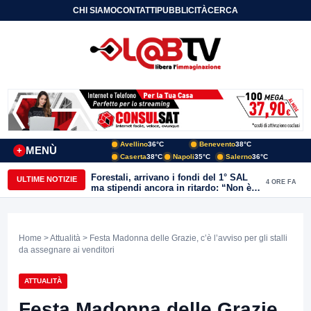
CHI SIAMO
CONTATTI
PUBBLICITÀ
CERCA
Avellino
36°C
Benevento
38°C
MENÙ
+
Caserta
38°C
Napoli
35°C
Salerno
36°C
Forestali, arrivano i fondi del 1° SAL
ULTIME NOTIZIE
4 ORE FA
ma stipendi ancora in ritardo: “Non è
più sostenibile”
Home
>
Attualità
> Festa Madonna delle Grazie, c’è l’avviso per gli stalli
da assegnare ai venditori
ATTUALITÀ
Festa Madonna delle Grazie,