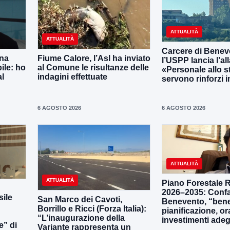
ATTUALITÀ
ATTUALITÀ
Carcere di Benev
una
Fiume Calore, l’Asl ha inviato
l’USPP lancia l’al
ile: ho
al Comune le risultanze delle
«Personale allo s
al
indagini effettuate
servono rinforzi 
6 AGOSTO 2026
6 AGOSTO 2026
ATTUALITÀ
ATTUALITÀ
Piano Forestale 
2026–2035: Confa
ile
San Marco dei Cavoti,
Benevento, “bene
Borrillo e Ricci (Forza Italia):
pianificazione, o
“L’inaugurazione della
investimenti adeg
e” di
Variante rappresenta un