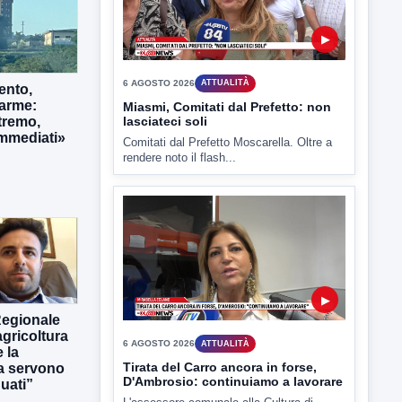
6 AGOSTO 2026
ATTUALITÀ
Miasmi, Comitati dal Prefetto: non
lasciateci soli
Comitati dal Prefetto Moscarella. Oltre a
ento,
rendere noto il flash...
larme:
tremo,
immediati»
▶
6 AGOSTO 2026
ATTUALITÀ
Tirata del Carro ancora in forse,
D'Ambrosio: continuiamo a lavorare
Regionale
gricoltura
L'assessore comunale alla Cultura di
Mirabella Eclano, Raffaella Rita
 la
D'Ambrosio,...
ra servono
uati”