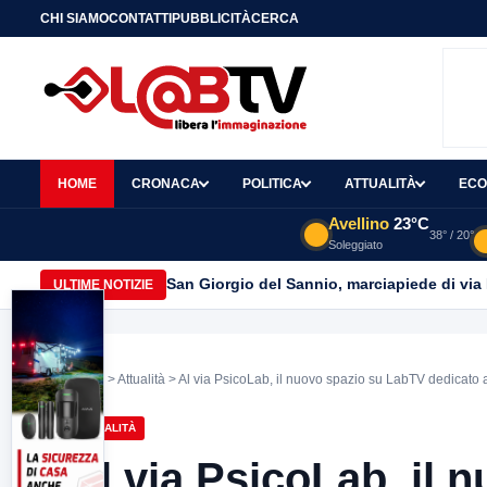
CHI SIAMO
CONTATTI
PUBBLICITÀ
CERCA
HOME
CRONACA
POLITICA
ATTUALITÀ
ECO
Avellino
23°C
38° / 20°
Soleggiato
San Giorgio del Sannio, marciapiede di via
ULTIME NOTIZIE
Home
>
Attualità
> Al via PsicoLab, il nuovo spazio su LabTV dedicato 
ATTUALITÀ
Al via PsicoLab, il 