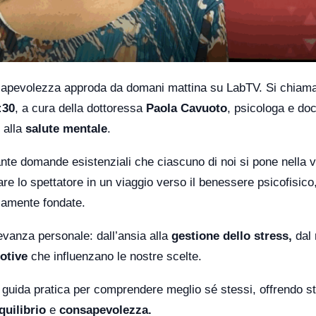
nsapevolezza approda da domani mattina su LabTV. Si chiam
:30
, a cura della dottoressa
Paola Cavuoto
, psicologa e do
 alla
salute mentale
.
nte domande esistenziali che ciascuno di noi si pone nella v
lo spettatore in un viaggio verso il benessere psicofisico
icamente fondate.
levanza personale: dall’ansia alla
gestione dello stress,
dal 
otive
che influenzano le nostre scelte.
uida pratica per comprendere meglio sé stessi, offrendo s
quilibrio
e
consapevolezza.