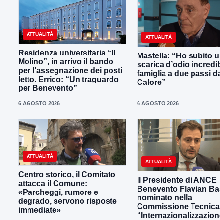
ATTUALITÀ
ATTUALITÀ
Residenza universitaria “Il
Mastella: “Ho subito 
Molino”, in arrivo il bando
scarica d’odio incredib
per l’assegnazione dei posti
famiglia a due passi d
letto. Errico: “Un traguardo
Calore”
per Benevento”
6 AGOSTO 2026
6 AGOSTO 2026
ATTUALITÀ
ATTUALITÀ
Centro storico, il Comitato
Il Presidente di ANCE
attacca il Comune:
Benevento Flavian Bas
«Parcheggi, rumore e
nominato nella
degrado, servono risposte
Commissione Tecnica
immediate»
“Internazionalizzazion