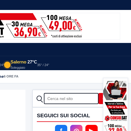
Salerno
27°C
 24°
35° / 24°
Soleggiato
he
6 ORE FA
CERCA
Cerca
SEGUICI SUI SOCIAL
f
◎
▶