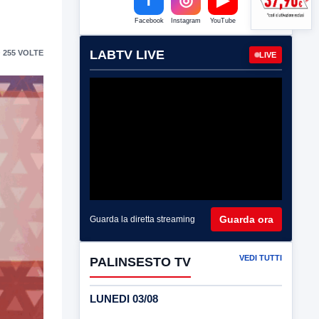
Facebook
Instagram
YouTube
LABTV LIVE
 255 VOLTE
LIVE
Guarda ora
Guarda la diretta streaming
VEDI TUTTI
PALINSESTO TV
LUNEDI 03/08