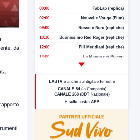
00:00
FabLab (replica)
02:00
Nouvelle Vouge (Film)
09:00
Rosso e Nero (repliche)
10:30
Buonissimo Red Roger (repliche)
a
12:00
Fili Meridiani (repliche)
cente, da
13:00
La Mappa dei Piaceri
14:00
LabNews
ita
17:00
LabNews (replica)
,
LABTV
e anche sul digitale terrestre
18:30
Di Faccia e di Profilo (repliche)
CANALE 84
(in Campania)
CANALE 268
(DDT Nazionale)
19:30
LabNews (Diretta)
E sulla nostra
APP
rapporto
21:00
Free Sport
23:00
LabNews (replica)
trumenti