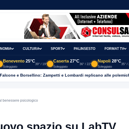
NOMIA
CULTURA
SPORT
PALINSESTO
FORMAT TV
Benevento
25°C
Caserta
27°C
Napoli
28°C
39° / 19°
36° / 22°
35° /
Soleggiato
Soleggiato
Soleggiato
 Falcone e Borsellino: Zampetti e Lombardi replicano alle polemic
al benessere psicologico
nuovo spazio su LabTV