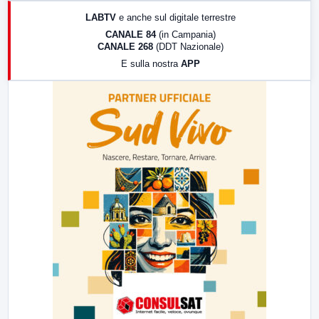
17:00
LabNews (replica)
LABTV
e anche sul digitale terrestre
18:30
Di Faccia e di Profilo (repliche)
CANALE 84
(in Campania)
CANALE 268
(DDT Nazionale)
19:30
LabNews (Diretta)
E sulla nostra
APP
21:00
Free Sport
23:00
LabNews (replica)