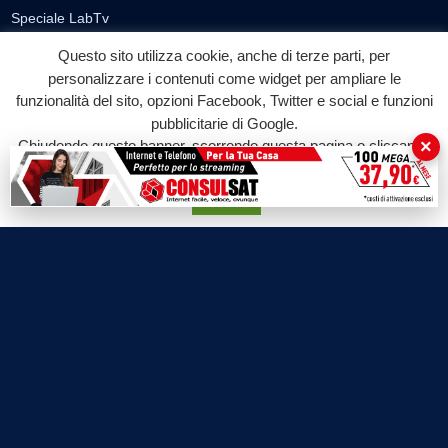
Speciale LabTv
Doppio Taglio
Questo sito utilizza cookie, anche di terze parti, per
Free sport
personalizzare i contenuti come widget per ampliare le
L’Orlando Curioso
funzionalità del sito, opzioni Facebook, Twitter e social e funzioni
pubblicitarie di Google.
La Bottega di Filosofia
×
Chiudendo questo banner, scorrendo questa pagina o cliccando
Labnews
su qualunque suo elemento acconsenti all'uso dei cookie.
Le Voci del Parco
Accetta
Parliamo di…
Ricomincio da me
SEZIONI
Cronaca
Politica
Attualità
Cultura
Economia