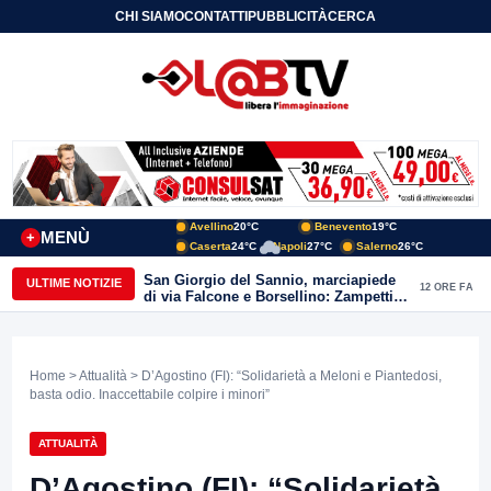
CHI SIAMO
CONTATTI
PUBBLICITÀ
CERCA
Avellino
20°C
Benevento
19°C
MENÙ
+
Caserta
24°C
Napoli
27°C
Salerno
26°C
San Giorgio del Sannio, marciapiede
ULTIME NOTIZIE
12 ORE FA
di via Falcone e Borsellino: Zampetti e
Lombardi replicano alle polemiche
Home
>
Attualità
> D’Agostino (FI): “Solidarietà a Meloni e Piantedosi,
basta odio. Inaccettabile colpire i minori”
ATTUALITÀ
D’Agostino (FI): “Solidarietà