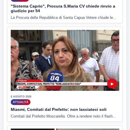
"Sistema Caprio", Procura S.Maria CV chiede rinvio a
giudizio per 54
La Procura della Repubblica di Santa Capua Vetere chiude le...
▶
6 AGOSTO 2026
ATTUALITÀ
Miasmi, Comitati dal Prefetto: non lasciateci soli
Comitati dal Prefetto Moscarella. Oltre a rendere noto il flash...