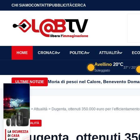
CHI SIAMO
CONTATTI
PUBBLICITÀ
CERCA
HOME
CRONACA
POLITICA
ATTUALITÀ
ECO
Avellino
20°C
37° / 20°
Soleggiato
Moria di pesci nel Calore, Benevento Doma
ULTIME NOTIZIE
Home
>
Attualità
> Dugenta, ottenuti 350.000 euro per l’efficientamento
ATTUALITÀ
Dugenta, ottenuti 35