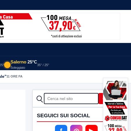
Salerno
25°C
 25°
35° / 25°
Soleggiato
ale”
11 ORE FA
CERCA
Cerca
SEGUICI SUI SOCIAL
f
◎
▶