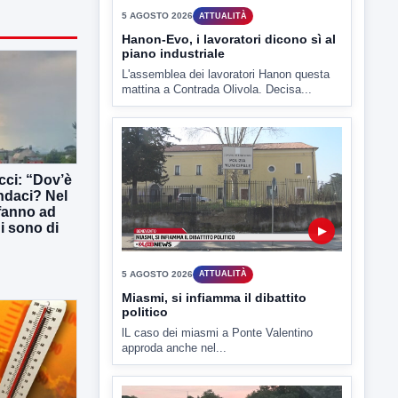
5 AGOSTO 2026
ATTUALITÀ
Hanon-Evo, i lavoratori dicono sì al
piano industriale
L'assemblea dei lavoratori Hanon questa
mattina a Contrada Olivola. Decisa...
ucci: “Dov’è
indaci? Nel
 fanno ad
ni sono di
▶
5 AGOSTO 2026
ATTUALITÀ
Miasmi, si infiamma il dibattito
politico
lL caso dei miasmi a Ponte Valentino
approda anche nel...