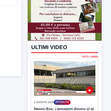
ULTIMI VIDEO
TUTTI I VIDEO
▶
5 AGOSTO 2026
ATTUALITÀ
Hanon-Evo, i lavoratori dicono sì al
piano industriale
L'assemblea dei lavoratori Hanon questa
mattina a Contrada Olivola. Decisa...