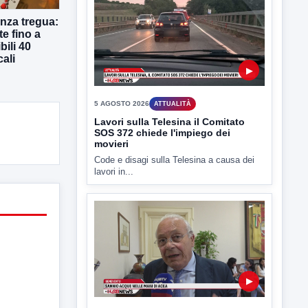
nza tregua:
te fino a
bili 40
cali
▶
5 AGOSTO 2026
ATTUALITÀ
Lavori sulla Telesina il Comitato
SOS 372 chiede l'impiego dei
movieri
Code e disagi sulla Telesina a causa dei
lavori in...
▶