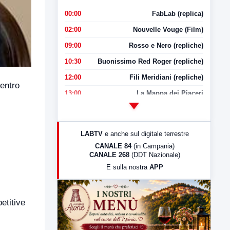
00:00
FabLab (replica)
02:00
Nouvelle Vouge (Film)
09:00
Rosso e Nero (repliche)
10:30
Buonissimo Red Roger (repliche)
12:00
Fili Meridiani (repliche)
Centro
13:00
La Mappa dei Piaceri
14:00
LabNews
17:00
LabNews (replica)
LABTV
e anche sul digitale terrestre
18:30
Di Faccia e di Profilo (repliche)
CANALE 84
(in Campania)
CANALE 268
(DDT Nazionale)
19:30
LabNews (Diretta)
E sulla nostra
APP
21:00
Free Sport
23:00
LabNews (replica)
etitive