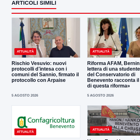
ARTICOLI SIMILI
ATTUALITÀ
ATTUALITÀ
Rischio Vesuvio: nuovi
Riforma AFAM, Bernini
protocolli d’intesa con i
lettera di una student
comuni del Sannio, firmato il
del Conservatorio di
protocollo con Arpaise
Benevento racconta il
di questa riforma»
5 AGOSTO 2026
5 AGOSTO 2026
ATTUALITÀ
ATTUALITÀ