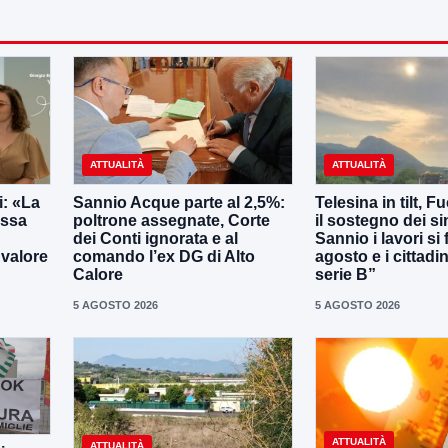
ATTUALITÀ
ATTUALITÀ
: «La
Sannio Acque parte al 2,5%:
Telesina in tilt, F
essa
poltrone assegnate, Corte
il sostegno dei s
dei Conti ignorata e al
Sannio i lavori si
 valore
comando l’ex DG di Alto
agosto e i cittadi
Calore
serie B”
5 AGOSTO 2026
5 AGOSTO 2026
ATTUALITÀ
ATTUALITÀ