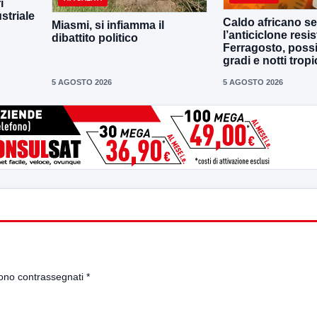
i
striale
Caldo africano se
Miasmi, si infiamma il
l’anticiclone resis
dibattito politico
Ferragosto, possi
gradi e notti tropi
5 AGOSTO 2026
5 AGOSTO 2026
sono contrassegnati
*