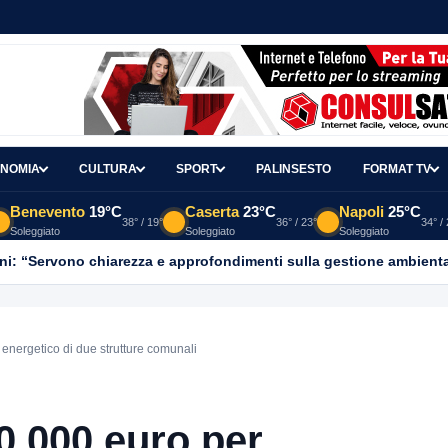
NOMIA
CULTURA
SPORT
PALINSESTO
FORMAT TV
Benevento
19°C
Caserta
23°C
Napoli
25°C
38° / 19°
36° / 23°
34° /
Soleggiato
Soleggiato
Soleggiato
ni: “Servono chiarezza e approfondimenti sulla gestione ambient
 energetico di due strutture comunali
0.000 euro per