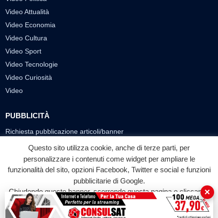
Video Attualità
Video Economia
Video Cultura
Video Sport
Video Tecnologie
Video Curiosità
Video
PUBBLICITÀ
Richiesta pubblicazione articoli/banner
Questo sito utilizza cookie, anche di terze parti, per
SEGUICI SUI SOCIAL
personalizzare i contenuti come widget per ampliare le
funzionalità del sito, opzioni Facebook, Twitter e social e funzioni
f
◎
▶
pubblicitarie di Google.
Facebook
Instagram
YouTube
×
Chiudendo questo banner, scorrendo questa pagina o cliccando
su qualunque suo elemento acconsenti all'uso dei cookie.
© 2026 LABTV - Tutti i diritti riservati
Accetta