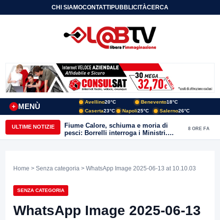
CHI SIAMO
CONTATTI
PUBBLICITÀ
CERCA
Avellino
20°C
Benevento
18°C
MENÙ
+
Caserta
23°C
Napoli
25°C
Salerno
26°C
Fiume Calore, schiuma e moria di
ULTIME NOTIZIE
8 ORE FA
pesci: Borrelli interroga i Ministri.
“Benevento paga l’assenza del
depuratore
Home
>
Senza categoria
> WhatsApp Image 2025-06-13 at 10.10.03
SENZA CATEGORIA
WhatsApp Image 2025-06-13