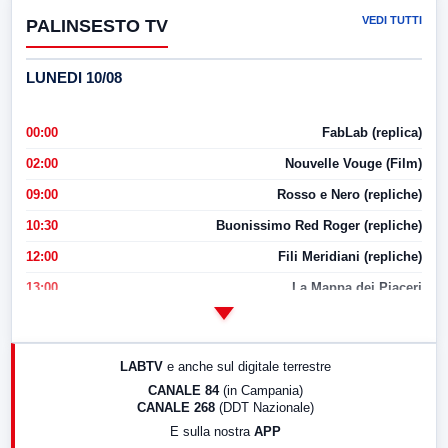
VEDI TUTTI
PALINSESTO TV
LUNEDI 10/08
00:00
FabLab (replica)
02:00
Nouvelle Vouge (Film)
09:00
Rosso e Nero (repliche)
10:30
Buonissimo Red Roger (repliche)
12:00
Fili Meridiani (repliche)
13:00
La Mappa dei Piaceri
14:00
LabNews
17:00
LabNews (replica)
LABTV
e anche sul digitale terrestre
18:30
Di Faccia e di Profilo (repliche)
CANALE 84
(in Campania)
CANALE 268
(DDT Nazionale)
19:30
LabNews (Diretta)
E sulla nostra
APP
21:00
Free Sport