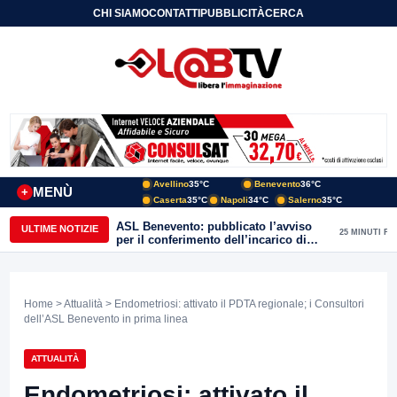
CHI SIAMO
CONTATTI
PUBBLICITÀ
CERCA
Avellino
35°C
Benevento
36°C
MENÙ
+
Caserta
35°C
Napoli
34°C
Salerno
35°C
ASL Benevento: pubblicato l’avviso
ULTIME NOTIZIE
25 MINUTI FA
per il conferimento dell’incarico di
Direttore della Unità Operativa
Complessa Cure Primarie
Home
>
Attualità
> Endometriosi: attivato il PDTA regionale; i Consultori
dell’ASL Benevento in prima linea
ATTUALITÀ
Endometriosi: attivato il