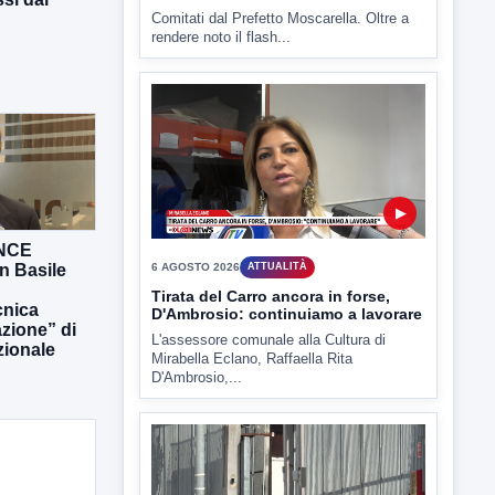
▶
6 AGOSTO 2026
ATTUALITÀ
Tirata del Carro ancora in forse,
D'Ambrosio: continuiamo a lavorare
ANCE
L'assessore comunale alla Cultura di
n Basile
Mirabella Eclano, Raffaella Rita
D'Ambrosio,...
nica
azione” di
zionale
▶