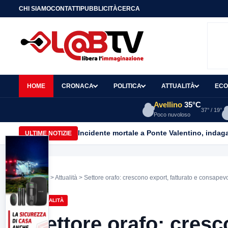
CHI SIAMO
CONTATTI
PUBBLICITÀ
CERCA
HOME
CRONACA
POLITICA
ATTUALITÀ
ECO
Avellino
35°C
37° / 19°
Poco nuvoloso
Incidente mortale a Ponte Valentino, indagat
ULTIME NOTIZIE
Home
>
Attualità
> Settore orafo: crescono export, fatturato e consapevo
ATTUALITÀ
Settore orafo: cresc