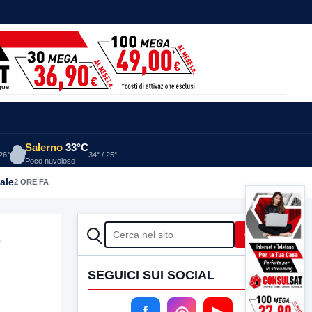
Salerno
33°C
 26°
34° / 25°
Poco nuvoloso
ale
2 ORE FA
CERCA
Cerca
”
SEGUICI SUI SOCIAL
f
◎
▶