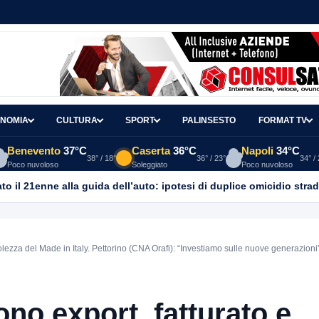
NOMIA
CULTURA
SPORT
PALINSESTO
FORMAT TV
Benevento
37°C
Caserta
36°C
Napoli
34°C
38° / 18°
36° / 23°
34° /
Poco nuvoloso
Soleggiato
Poco nuvoloso
o il 21enne alla guida dell’auto: ipotesi di duplice omicidio strad
lezza del Made in Italy. Pettorino (CNA Orafi): “Investiamo sulle nuove generazioni
ono export, fatturato e