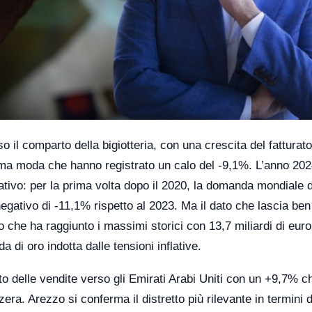
uso il comparto della bigiotteria, con una crescita del fatturato
tema moda che hanno registrato un calo del -9,1%. L’anno 20
ivo: per la prima volta dopo il 2020, la domanda mondiale di 
negativo di -11,1% rispetto al 2023. Ma il dato che lascia be
 oro che ha raggiunto i massimi storici con 13,7 miliardi di eur
 di oro indotta dalle tensioni inflative.
to delle vendite verso gli Emirati Arabi Uniti con un +9,7% c
era. Arezzo si conferma il distretto più rilevante in termini d