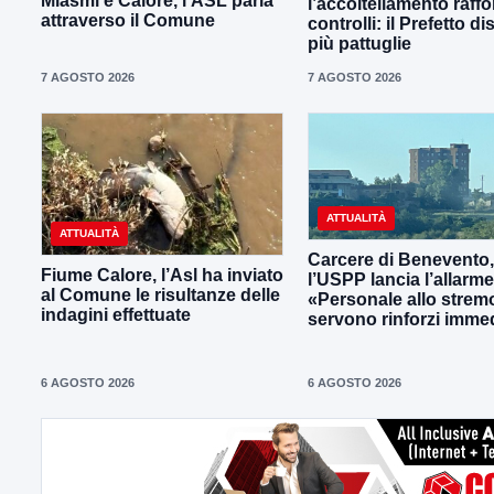
Miasmi e Calore, l’ASL parla
l’accoltellamento raffor
attraverso il Comune
controlli: il Prefetto d
più pattuglie
7 AGOSTO 2026
7 AGOSTO 2026
ATTUALITÀ
ATTUALITÀ
Carcere di Benevento,
Fiume Calore, l’Asl ha inviato
l’USPP lancia l’allarme
al Comune le risultanze delle
«Personale allo strem
indagini effettuate
servono rinforzi immed
6 AGOSTO 2026
6 AGOSTO 2026