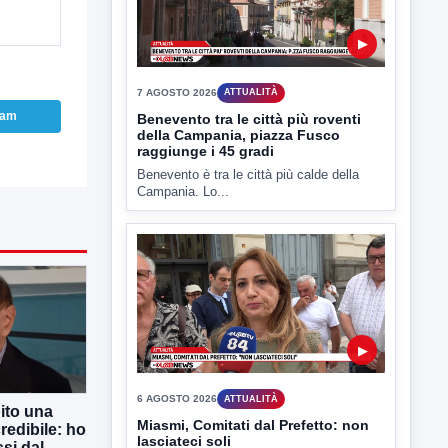
7 AGOSTO 2026
ATTUALITÀ
Benevento tra le città più roventi
della Campania, piazza Fusco
raggiunge i 45 gradi
Benevento è tra le città più calde della
ram
Campania. Lo...
▶
6 AGOSTO 2026
ATTUALITÀ
Miasmi, Comitati dal Prefetto: non
lasciateci soli
Comitati dal Prefetto Moscarella. Oltre a
rendere noto il flash...
ito una
redibile: ho
si dal