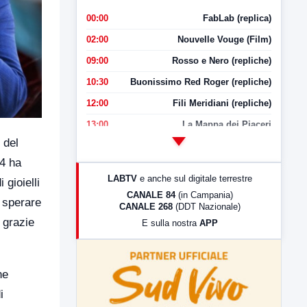
00:00
FabLab (replica)
02:00
Nouvelle Vouge (Film)
09:00
Rosso e Nero (repliche)
10:30
Buonissimo Red Roger (repliche)
12:00
Fili Meridiani (repliche)
13:00
La Mappa dei Piaceri
 del
14:00
LabNews
24 ha
17:00
LabNews (replica)
LABTV
e anche sul digitale terrestre
gioielli
18:30
Di Faccia e di Profilo (repliche)
CANALE 84
(in Campania)
n sperare
CANALE 268
(DDT Nazionale)
19:30
LabNews (Diretta)
o grazie
E sulla nostra
APP
21:00
Free Sport
23:00
LabNews (replica)
he
i