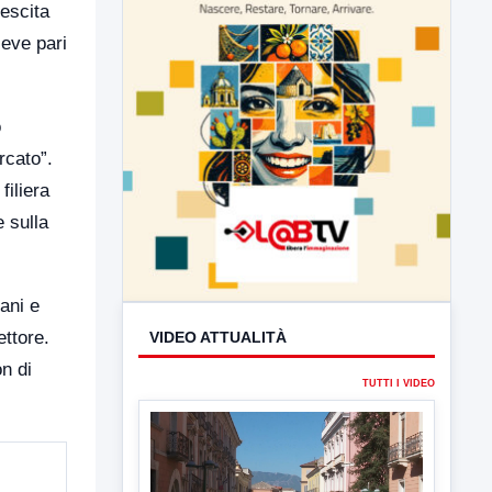
rescita
ieve pari
o
rcato”.
filiera
e sulla
VIDEO ATTUALITÀ
ani e
TUTTI I VIDEO
ettore.
on di
▶