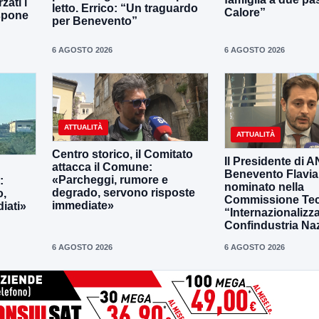
zati i
letto. Errico: “Un traguardo
Calore”
ispone
per Benevento”
6 AGOSTO 2026
6 AGOSTO 2026
ATTUALITÀ
ATTUALITÀ
Centro storico, il Comitato
Il Presidente di 
attacca il Comune:
Benevento Flavia
«Parcheggi, rumore e
:
nominato nella
degrado, servono risposte
o,
Commissione Tec
immediate»
iati»
“Internazionalizz
Confindustria Na
6 AGOSTO 2026
6 AGOSTO 2026