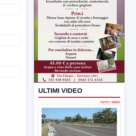
ULTIMI VIDEO
TUTTI I VIDEO
▶
7 AGOSTO 2026
CRONACA
Ponte Valentino,21enne indagato:
ipotesi duplice omicidio stradale