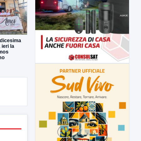
odicesima
eri la
Amos
no