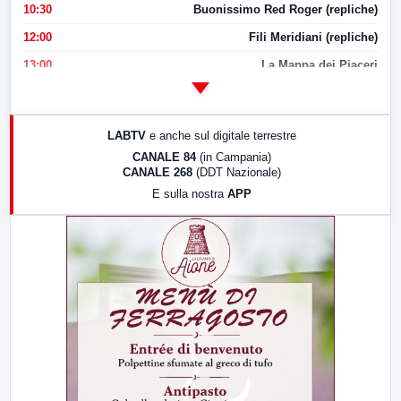
10:30
Buonissimo Red Roger (repliche)
12:00
Fili Meridiani (repliche)
13:00
La Mappa dei Piaceri
14:00
LabNews
17:00
LabNews (replica)
LABTV
e anche sul digitale terrestre
18:30
Di Faccia e di Profilo (repliche)
CANALE 84
(in Campania)
CANALE 268
(DDT Nazionale)
19:30
LabNews (Diretta)
E sulla nostra
APP
21:00
Free Sport
23:00
LabNews (replica)