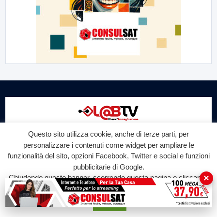
Questo sito utilizza cookie, anche di terze parti, per
Labtv.net è un prodotto Consulservice S.r.l.
personalizzare i contenuti come widget per ampliare le
funzionalità del sito, opzioni Facebook, Twitter e social e funzioni
Labtv.net è il sito ufficiale del canale televisivo di Lab Tv canale 84
pubblicitarie di Google.
del digitale terrestre Regione Campania
×
Chiudendo questo banner, scorrendo questa pagina o cliccando
Sede legale: Via Chiaio, 5 - 83010 – Torrioni (AV)
su qualunque suo elemento acconsenti all'uso dei cookie.
P.IVA 02757950643
Oscr. R.E.A. AV N.181151
Accetta