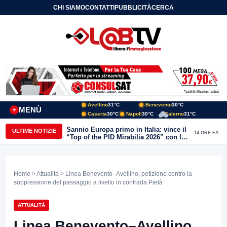
CHI SIAMO
CONTATTI
PUBBLICITÀ
CERCA
Avellino
31°C
Benevento
30°C
MENÙ
+
Caserta
30°C
Napoli
30°C
Salerno
31°C
Sannio Europa primo in Italia: vince il
ULTIME NOTIZIE
14 ORE FA
“Top of the PID Mirabilia 2026” con la
realtà virtuale nei musei del Sannio
Home
>
Attualità
> Linea Benevento–Avellino, petizione contro la
soppressione del passaggio a livello in contrada Pietà
ATTUALITÀ
Linea Benevento–Avellino,