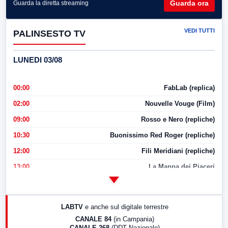
Guarda ora
Guarda la diretta streaming
VEDI TUTTI
PALINSESTO TV
LUNEDI 03/08
00:00
FabLab (replica)
02:00
Nouvelle Vouge (Film)
09:00
Rosso e Nero (repliche)
10:30
Buonissimo Red Roger (repliche)
12:00
Fili Meridiani (repliche)
13:00
La Mappa dei Piaceri
14:00
LabNews
17:00
LabNews (replica)
LABTV
e anche sul digitale terrestre
18:30
Di Faccia e di Profilo (repliche)
CANALE 84
(in Campania)
CANALE 268
(DDT Nazionale)