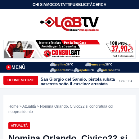
CHI SIAMO
CONTATTI
PUBBLICITÀ
CERCA
Avellino
36°C
Benevento
38°C
MENÙ
+
Caserta
35°C
Napoli
33°C
Salerno
32°C
San Giorgio del Sannio, pistola rubata
ULTIME NOTIZIE
4 ORE FA
nascosta sotto il cuscino: arrestata
51enne
Home
>
Attualità
> Nomina Orlando, Civico22 si congratula col
neopresidente
ATTUALITÀ
Nomina Orlando, Civico22 si