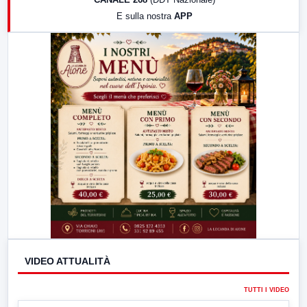
19:30
LabNews (Diretta)
E sulla nostra
APP
21:00
Free Sport
23:00
LabNews (replica)
VIDEO ATTUALITÀ
TUTTI I VIDEO