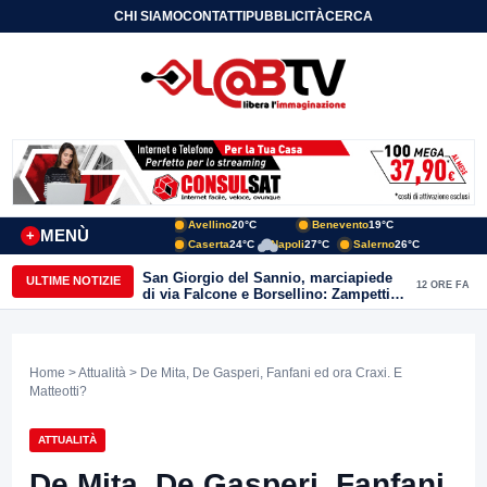
CHI SIAMO
CONTATTI
PUBBLICITÀ
CERCA
Avellino
20°C
Benevento
19°C
MENÙ
+
Caserta
24°C
Napoli
27°C
Salerno
26°C
San Giorgio del Sannio, marciapiede
ULTIME NOTIZIE
12 ORE FA
di via Falcone e Borsellino: Zampetti e
Lombardi replicano alle polemiche
Home
>
Attualità
> De Mita, De Gasperi, Fanfani ed ora Craxi. E
Matteotti?
ATTUALITÀ
De Mita, De Gasperi, Fanfani