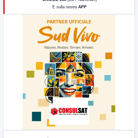
19:30
LabNews (Diretta)
E sulla nostra
APP
21:00
Free Sport
23:00
LabNews (replica)