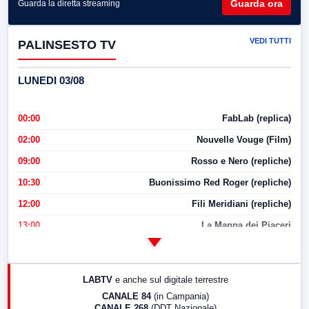
Guarda ora
Guarda la diretta streaming
VEDI TUTTI
PALINSESTO TV
LUNEDI 03/08
00:00
FabLab (replica)
02:00
Nouvelle Vouge (Film)
09:00
Rosso e Nero (repliche)
10:30
Buonissimo Red Roger (repliche)
12:00
Fili Meridiani (repliche)
13:00
La Mappa dei Piaceri
14:00
LabNews
17:00
LabNews (replica)
LABTV
e anche sul digitale terrestre
18:30
Di Faccia e di Profilo (repliche)
CANALE 84
(in Campania)
CANALE 268
(DDT Nazionale)