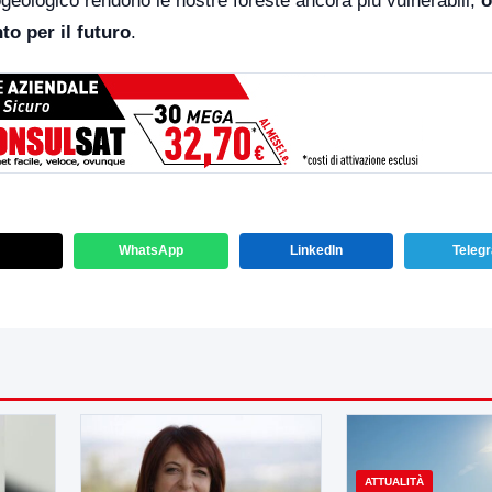
drogeologico rendono le nostre foreste ancora più vulnerabili,
o
to per il futuro
.
WhatsApp
LinkedIn
Teleg
ATTUALITÀ