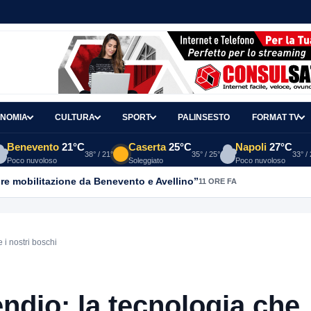
NOMIA
CULTURA
SPORT
PALINSESTO
FORMAT TV
Benevento
21°C
Caserta
25°C
Napoli
27°C
38° / 21°
35° / 25°
33° /
Poco nuvoloso
Soleggiato
Poco nuvoloso
re mobilitazione da Benevento e Avellino”
11 ORE FA
 i nostri boschi
ndio: la tecnologia che