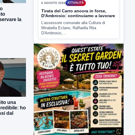
co
▶
sto
ervare la
6 AGOSTO 2026
ATTUALITÀ
Tirata del Carro ancora in forse,
D'Ambrosio: continuiamo a lavorare
L'assessore comunale alla Cultura di
Mirabella Eclano, Raffaella Rita
D'Ambrosio,...
ito una
redibile: ho
si dal