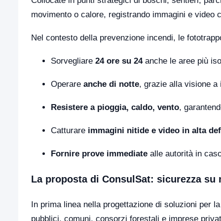
Collocate in punti strategici di boschi, sentieri, pa
movimento o calore, registrando immagini e video 
Nel contesto della prevenzione incendi, le fototrap
Sorvegliare
24 ore su 24
anche le aree più iso
Operare
anche di notte
, grazie alla visione a 
Resistere a pioggia, caldo, vento
, garantend
Catturare
immagini nitide e video in alta de
Fornire prove immediate
alle autorità in caso
La proposta di ConsulSat: sicurezza su mi
In prima linea nella progettazione di soluzioni per 
pubblici, comuni, consorzi forestali e imprese priva