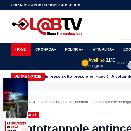
CHI SIAMO
CONTATTI
PUBBLICITÀ
CERCA
HOME
CRONACA
POLITICA
ATTUALITÀ
ECO
Avellino
21°C
36° / 20°
Soleggiato
Imprese sotto pressione, Fucci: “A settemb
ULTIME NOTIZIE
Home
>
Attualità
> Fototrappole antincendio: la tecnologia che protegge
ATTUALITÀ
Fototrappole antince