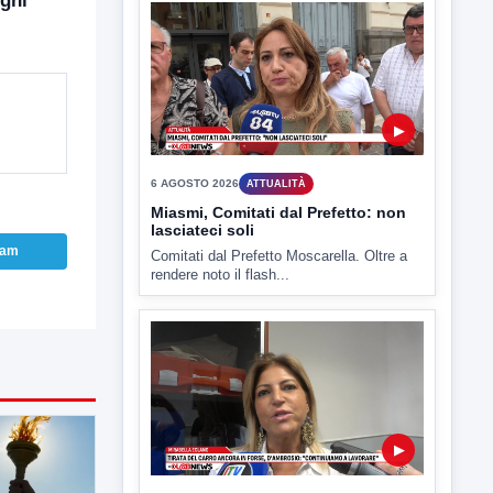
gni
Benevento è tra le città più calde della
Campania. Lo...
▶
ram
6 AGOSTO 2026
ATTUALITÀ
Miasmi, Comitati dal Prefetto: non
lasciateci soli
Comitati dal Prefetto Moscarella. Oltre a
rendere noto il flash...