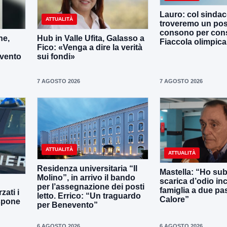
Lauro: col sinda
ATTUALITÀ
troveremo un po
consono per cons
ne,
Hub in Valle Ufita, Galasso a
Fiaccola olimpica
Fico: «Venga a dire la verità
evento
sui fondi»
7 AGOSTO 2026
7 AGOSTO 2026
ATTUALITÀ
ATTUALITÀ
Residenza universitaria “Il
Mastella: “Ho sub
Molino”, in arrivo il bando
scarica d’odio inc
per l’assegnazione dei posti
famiglia a due pas
zati i
letto. Errico: “Un traguardo
Calore”
ispone
per Benevento”
6 AGOSTO 2026
6 AGOSTO 2026