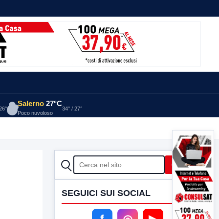
Salerno
27°C
 26°
34° / 27°
Poco nuvoloso
CERCA
Cerca
SEGUICI SUI SOCIAL
f
◎
▶