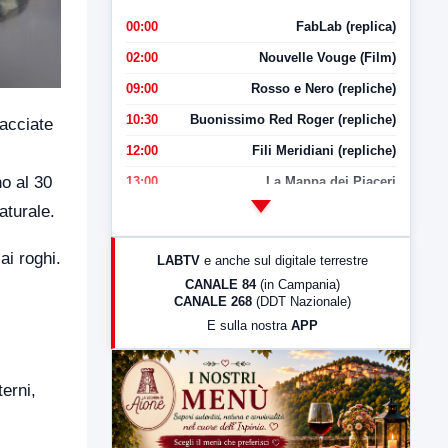
00:00
FabLab (replica)
02:00
Nouvelle Vouge (Film)
09:00
Rosso e Nero (repliche)
10:30
Buonissimo Red Roger (repliche)
nacciate
12:00
Fili Meridiani (repliche)
no al 30
13:00
La Mappa dei Piaceri
aturale.
14:00
LabNews
17:00
LabNews (replica)
ai roghi.
LABTV
e anche sul digitale terrestre
18:30
Di Faccia e di Profilo (repliche)
CANALE 84
(in Campania)
CANALE 268
(DDT Nazionale)
19:30
LabNews (Diretta)
E sulla nostra
APP
21:00
Free Sport
23:00
LabNews (replica)
erni,