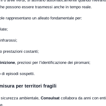
rchi o aree verdi, si attivano automaticamente quando rilevano
che possono essere trasmessi anche in tempo reale.
pole rappresentano un alleato fondamentale per:
late;
infrarossi;
o prestazioni costanti;
finizione
, preziosi per l’identificazione dei piromani;
 di episodi sospetti.
sura per territori fragili
la sicurezza ambientale,
Consulsat
collabora da anni con enti
te.