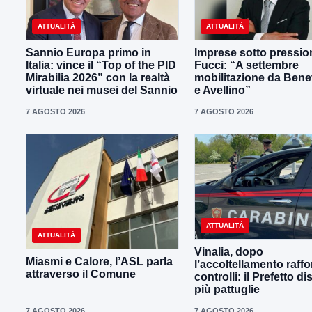
ATTUALITÀ
ATTUALITÀ
Sannio Europa primo in
Imprese sotto pressio
Italia: vince il “Top of the PID
Fucci: “A settembre
Mirabilia 2026” con la realtà
mobilitazione da Ben
virtuale nei musei del Sannio
e Avellino”
7 AGOSTO 2026
7 AGOSTO 2026
ATTUALITÀ
ATTUALITÀ
Vinalia, dopo
Miasmi e Calore, l’ASL parla
l’accoltellamento raffor
attraverso il Comune
controlli: il Prefetto d
più pattuglie
7 AGOSTO 2026
7 AGOSTO 2026