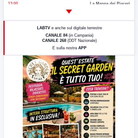
13:00
La Mappa dei Piaceri
14:00
LabNews
17:00
LabNews (replica)
LABTV
e anche sul digitale terrestre
18:30
Di Faccia e di Profilo (repliche)
CANALE 84
(in Campania)
CANALE 268
(DDT Nazionale)
19:30
LabNews (Diretta)
E sulla nostra
APP
21:00
Free Sport
23:00
LabNews (replica)