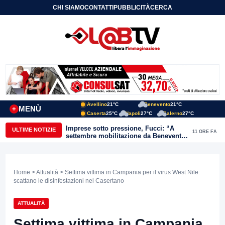
CHI SIAMO
CONTATTI
PUBBLICITÀ
CERCA
Avellino
21°C
Benevento
21°C
MENÙ
+
Caserta
25°C
Napoli
27°C
Salerno
27°C
Imprese sotto pressione, Fucci: “A
ULTIME NOTIZIE
11 ORE FA
settembre mobilitazione da Benevento
e Avellino”
Home
>
Attualità
> Settima vittima in Campania per il virus West Nile:
scattano le disinfestazioni nel Casertano
ATTUALITÀ
Settima vittima in Campania