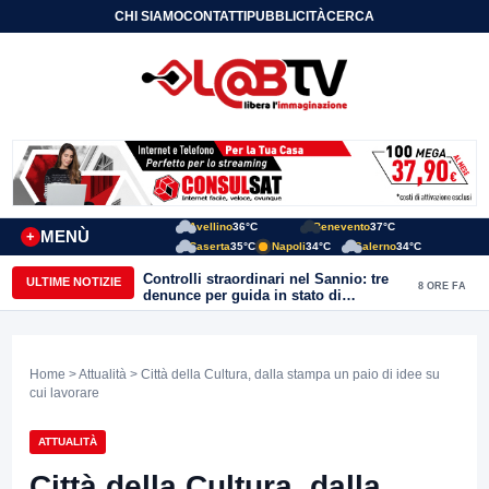
CHI SIAMO
CONTATTI
PUBBLICITÀ
CERCA
Avellino
36°C
Benevento
37°C
MENÙ
+
Caserta
35°C
Napoli
34°C
Salerno
34°C
Controlli straordinari nel Sannio: tre
ULTIME NOTIZIE
8 ORE FA
denunce per guida in stato di
ebbrezza, un arresto e 1.500 kg di
conserve sequestrate
Home
>
Attualità
> Città della Cultura, dalla stampa un paio di idee su
cui lavorare
ATTUALITÀ
Città della Cultura, dalla