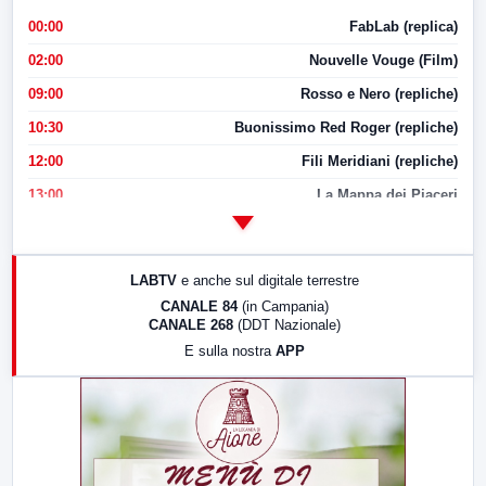
00:00
FabLab (replica)
02:00
Nouvelle Vouge (Film)
09:00
Rosso e Nero (repliche)
10:30
Buonissimo Red Roger (repliche)
12:00
Fili Meridiani (repliche)
13:00
La Mappa dei Piaceri
14:00
LabNews
17:00
LabNews (replica)
LABTV
e anche sul digitale terrestre
18:30
Di Faccia e di Profilo (repliche)
CANALE 84
(in Campania)
CANALE 268
(DDT Nazionale)
19:30
LabNews (Diretta)
E sulla nostra
APP
21:00
Free Sport
23:00
LabNews (replica)