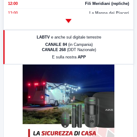
12:00
Fili Meridiani (repliche)
13:00
La Mappa dei Piaceri
14:00
LabNews
17:00
LabNews (replica)
LABTV
e anche sul digitale terrestre
18:30
Di Faccia e di Profilo (repliche)
CANALE 84
(in Campania)
CANALE 268
(DDT Nazionale)
19:30
LabNews (Diretta)
E sulla nostra
APP
21:00
Free Sport
23:00
LabNews (replica)