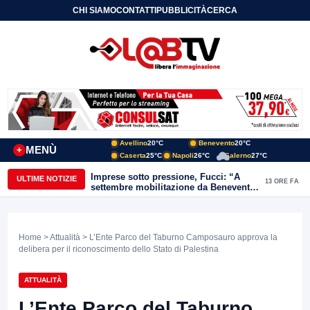
CHI SIAMO
CONTATTI
PUBBLICITÀ
CERCA
Avellino
20°C
Benevento
20°C
MENÙ
+
Caserta
25°C
Napoli
26°C
Salerno
27°C
Imprese sotto pressione, Fucci: “A
ULTIME NOTIZIE
13 ORE FA
settembre mobilitazione da Benevento
e Avellino”
Home
>
Attualità
> L’Ente Parco del Taburno Camposauro approva la
delibera per il riconoscimento dello Stato di Palestina
ATTUALITÀ
L’Ente Parco del Taburno