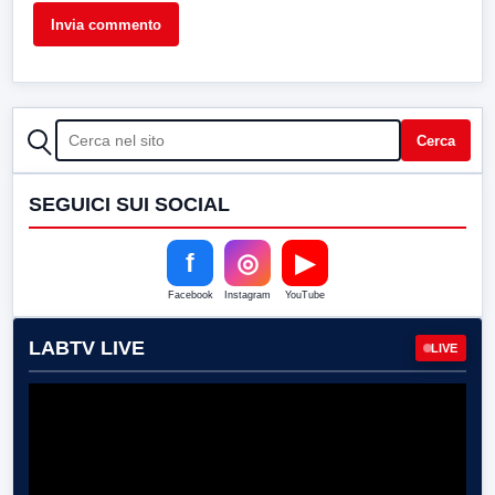
CERCA
Cerca
SEGUICI SUI SOCIAL
f
◎
▶
Facebook
Instagram
YouTube
LABTV LIVE
LIVE