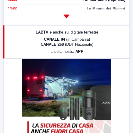
13:00
La Mappa dei Piaceri
14:00
LabNews
17:00
LabNews (replica)
LABTV
e anche sul digitale terrestre
18:30
Di Faccia e di Profilo (repliche)
CANALE 84
(in Campania)
CANALE 268
(DDT Nazionale)
19:30
LabNews (Diretta)
E sulla nostra
APP
21:00
Free Sport
23:00
LabNews (replica)