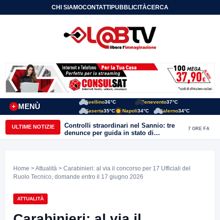
CHI SIAMO
CONTATTI
PUBBLICITÀ
CERCA
Avellino
36°C
Benevento
37°C
MENÙ
+
Caserta
35°C
Napoli
34°C
Salerno
34°C
Controlli straordinari nel Sannio: tre
ULTIME NOTIZIE
7 ORE FA
denunce per guida in stato di
ebbrezza, un arresto e 1.500 kg di
conserve sequestrate
Home
>
Attualità
> Carabinieri: al via il concorso per 17 Ufficiali del
Ruolo Tecnico, domande entro il 17 giugno 2026
ATTUALITÀ
Carabinieri: al via il