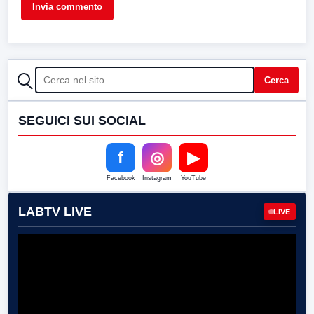
CERCA
Cerca
SEGUICI SUI SOCIAL
f
◎
▶
Facebook
Instagram
YouTube
LABTV LIVE
LIVE