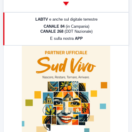
14:00
LabNews
17:00
LabNews (replica)
LABTV
e anche sul digitale terrestre
18:30
Di Faccia e di Profilo (repliche)
CANALE 84
(in Campania)
CANALE 268
(DDT Nazionale)
19:30
LabNews (Diretta)
E sulla nostra
APP
21:00
Free Sport
23:00
LabNews (replica)