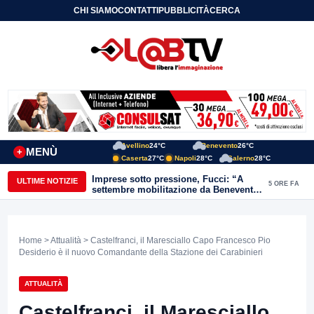
CHI SIAMO
CONTATTI
PUBBLICITÀ
CERCA
Avellino
24°C
Benevento
26°C
MENÙ
+
Caserta
27°C
Napoli
28°C
Salerno
28°C
Imprese sotto pressione, Fucci: “A
ULTIME NOTIZIE
5 ORE FA
settembre mobilitazione da Benevento
e Avellino”
Home
>
Attualità
> Castelfranci, il Maresciallo Capo Francesco Pio
Desiderio è il nuovo Comandante della Stazione dei Carabinieri
ATTUALITÀ
Castelfranci, il Maresciallo