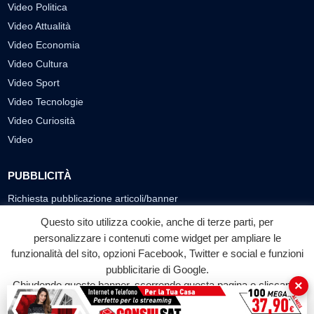
Video Politica
Video Attualità
Video Economia
Video Cultura
Video Sport
Video Tecnologie
Video Curiosità
Video
PUBBLICITÀ
Richiesta pubblicazione articoli/banner
Questo sito utilizza cookie, anche di terze parti, per
SEGUICI SUI SOCIAL
personalizzare i contenuti come widget per ampliare le
funzionalità del sito, opzioni Facebook, Twitter e social e funzioni
f
◎
▶
pubblicitarie di Google.
Facebook
Instagram
YouTube
×
Chiudendo questo banner, scorrendo questa pagina o cliccando
su qualunque suo elemento acconsenti all'uso dei cookie.