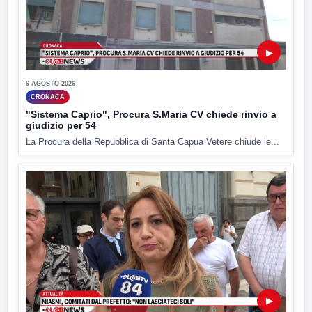
▶
6 AGOSTO 2026
CRONACA
"Sistema Caprio", Procura S.Maria CV chiede rinvio a
giudizio per 54
La Procura della Repubblica di Santa Capua Vetere chiude le...
▶