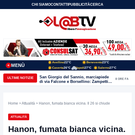
CHI SIAMO
CONTATTI
PUBBLICITÀ
CERCA
Avellino
22°C
Benevento
23°C
MENÙ
+
Caserta
26°C
Napoli
27°C
Salerno
27°C
San Giorgio del Sannio, marciapiede
ULTIME NOTIZIE
8 ORE FA
di via Falcone e Borsellino: Zampetti e
Lombardi replicano alle polemiche
Home
>
Attualità
> Hanon, fumata bianca vicina. Il 26 si chiude
ATTUALITÀ
Hanon, fumata bianca vicina.