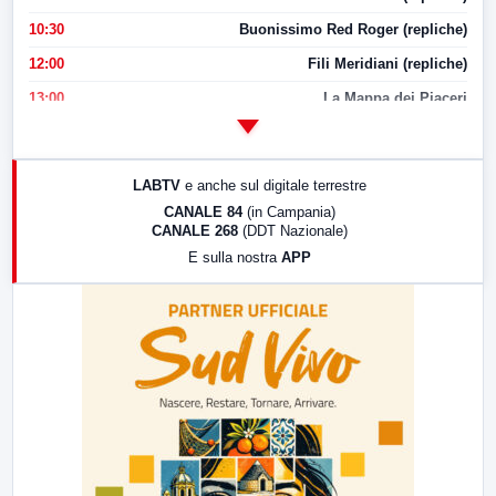
10:30
Buonissimo Red Roger (repliche)
12:00
Fili Meridiani (repliche)
13:00
La Mappa dei Piaceri
14:00
LabNews
17:00
LabNews (replica)
LABTV
e anche sul digitale terrestre
18:30
Di Faccia e di Profilo (repliche)
CANALE 84
(in Campania)
CANALE 268
(DDT Nazionale)
19:30
LabNews (Diretta)
E sulla nostra
APP
21:00
Free Sport
23:00
LabNews (replica)