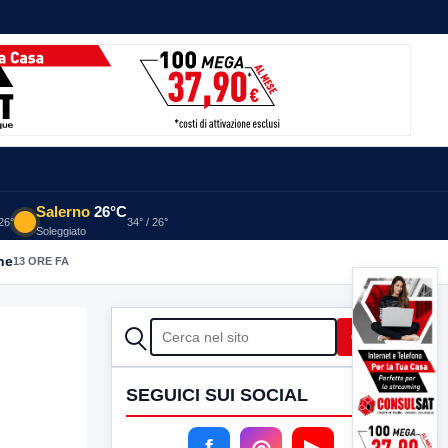
Salerno
26°C
 26°
34° / 26°
Soleggiato
he
13 ORE FA
CERCA
Cerca
SEGUICI SUI SOCIAL
f
◎
▶