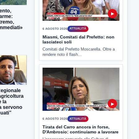
6 AGOSTO 2026
ATTUALITÀ
ento,
Miasmi, Comitati dal Prefetto: non
larme:
lasciateci soli
tremo,
Comitati dal Prefetto Moscarella. Oltre a
immediati»
rendere noto il flash...
▶
Regionale
gricoltura
6 AGOSTO 2026
ATTUALITÀ
 la
Tirata del Carro ancora in forse,
ra servono
D'Ambrosio: continuiamo a lavorare
uati”
L'assessore comunale alla Cultura di
Mirabella Eclano, Raffaella Rita
D'Ambrosio,...