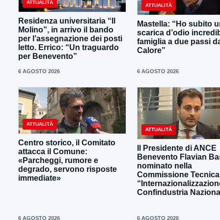
ATTUALITÀ
ATTUALITÀ
Residenza universitaria “Il
Mastella: “Ho subito 
Molino”, in arrivo il bando
scarica d’odio incredib
per l’assegnazione dei posti
famiglia a due passi d
letto. Errico: “Un traguardo
Calore”
per Benevento”
6 AGOSTO 2026
6 AGOSTO 2026
ATTUALITÀ
ATTUALITÀ
Centro storico, il Comitato
Il Presidente di ANCE
attacca il Comune:
Benevento Flavian Bas
«Parcheggi, rumore e
nominato nella
degrado, servono risposte
Commissione Tecnica
immediate»
“Internazionalizzazion
Confindustria Naziona
6 AGOSTO 2026
6 AGOSTO 2026