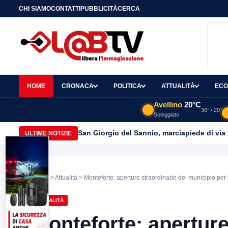
CHI SIAMO
CONTATTI
PUBBLICITÀ
CERCA
HOME
CRONACA
POLITICA
ATTUALITÀ
ECO
Avellino
20°C
36° / 20°
Soleggiato
San Giorgio del Sannio, marciapiede di via
ULTIME NOTIZIE
Home
>
Attualità
> Monteforte: aperture straordinarie del municipio per il
ATTUALITÀ
Monteforte: aperture