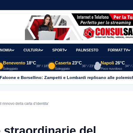
NOMIA
CULTURA
SPORT
PALINSESTO
FORMAT TV
Benevento
18°C
Caserta
23°C
Napoli
26°C
38° / 18°
36° / 23°
34° /
Soleggiato
Soleggiato
Poco nuvoloso
 Falcone e Borsellino: Zampetti e Lombardi replicano alle polemic
 rinnovo della carta d’identita’
 straordinarie del