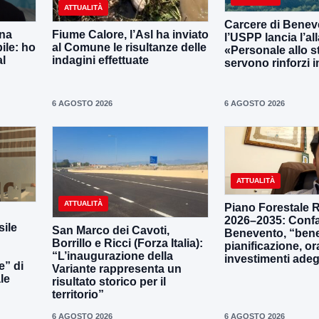
ATTUALITÀ
Carcere di Benev
una
Fiume Calore, l’Asl ha inviato
l’USPP lancia l’al
ile: ho
al Comune le risultanze delle
«Personale allo s
al
indagini effettuate
servono rinforzi 
6 AGOSTO 2026
6 AGOSTO 2026
ATTUALITÀ
ATTUALITÀ
Piano Forestale 
2026–2035: Confa
ile
San Marco dei Cavoti,
Benevento, “bene
Borrillo e Ricci (Forza Italia):
pianificazione, o
“L’inaugurazione della
investimenti adeg
e” di
Variante rappresenta un
le
risultato storico per il
territorio”
6 AGOSTO 2026
6 AGOSTO 2026