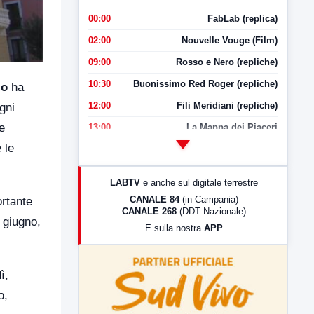
00:00
FabLab (replica)
02:00
Nouvelle Vouge (Film)
09:00
Rosso e Nero (repliche)
10:30
Buonissimo Red Roger (repliche)
io
ha
12:00
Fili Meridiani (repliche)
gni
e
13:00
La Mappa dei Piaceri
 le
14:00
LabNews
17:00
LabNews (replica)
LABTV
e anche sul digitale terrestre
18:30
Di Faccia e di Profilo (repliche)
CANALE 84
(in Campania)
ortante
CANALE 268
(DDT Nazionale)
19:30
LabNews (Diretta)
 giugno,
E sulla nostra
APP
21:00
Free Sport
23:00
LabNews (replica)
ì,
o,