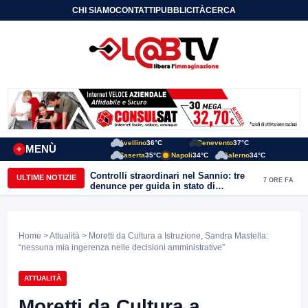
CHI SIAMO
CONTATTI
PUBBLICITÀ
CERCA
Avellino
36°C
Benevento
37°C
MENÙ
+
Caserta
35°C
Napoli
34°C
Salerno
34°C
Controlli straordinari nel Sannio: tre
ULTIME NOTIZIE
7 ORE FA
denunce per guida in stato di
ebbrezza, un arresto e 1.500 kg di
conserve sequestrate
Home
>
Attualità
> Moretti da Cultura a Istruzione, Sandra Mastella:
“nessuna mia ingerenza nelle decisioni amministrative”
ATTUALITÀ
Moretti da Cultura a