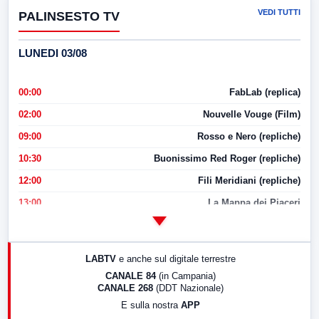
VEDI TUTTI
PALINSESTO TV
LUNEDI 03/08
00:00
FabLab (replica)
02:00
Nouvelle Vouge (Film)
09:00
Rosso e Nero (repliche)
10:30
Buonissimo Red Roger (repliche)
12:00
Fili Meridiani (repliche)
13:00
La Mappa dei Piaceri
14:00
LabNews
17:00
LabNews (replica)
LABTV
e anche sul digitale terrestre
18:30
Di Faccia e di Profilo (repliche)
CANALE 84
(in Campania)
CANALE 268
(DDT Nazionale)
19:30
LabNews (Diretta)
E sulla nostra
APP
21:00
Free Sport