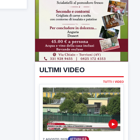
ULTIMI VIDEO
TUTTI I VIDEO
▶
7 AGOSTO 2026
ATTUALITÀ
Miasmi e Calore, l'ASL parla
attraverso il Comune