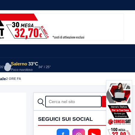
Salerno
33°C
 26°
34° / 25°
Poco nuvoloso
ale
2 ORE FA
CERCA
Cerca
SEGUICI SUI SOCIAL
f
◎
▶