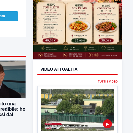
ram
VIDEO ATTUALITÀ
ito una
TUTTI I VIDEO
redibile: ho
si dal