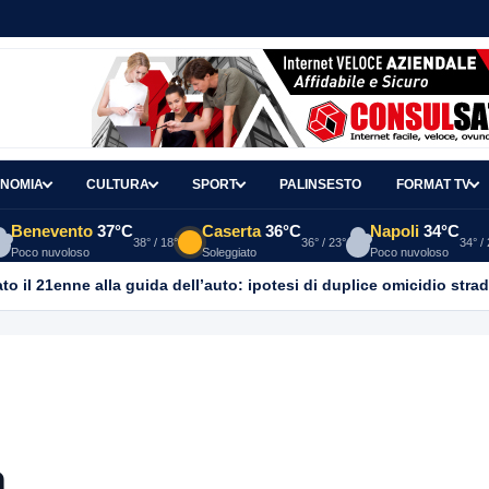
NOMIA
CULTURA
SPORT
PALINSESTO
FORMAT TV
Benevento
37°C
Caserta
36°C
Napoli
34°C
38° / 18°
36° / 23°
34° /
Poco nuvoloso
Soleggiato
Poco nuvoloso
o il 21enne alla guida dell’auto: ipotesi di duplice omicidio strad
a