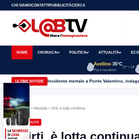
CHI SIAMO
CONTATTI
PUBBLICITÀ
CERCA
HOME
CRONACA
POLITICA
ATTUALITÀ
ECO
Avellino
35°C
37° / 19°
Poco nuvoloso
Incidente mortale a Ponte Valentino, indagat
ULTIME NOTIZIE
Home
>
Attualità
> Sirti, è lotta continua
ATTUALITÀ
Sirti, è lotta continu