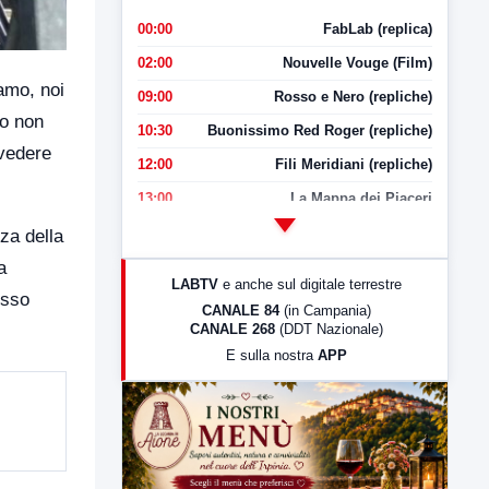
00:00
FabLab (replica)
02:00
Nouvelle Vouge (Film)
iamo, noi
09:00
Rosso e Nero (repliche)
io non
10:30
Buonissimo Red Roger (repliche)
ivedere
12:00
Fili Meridiani (repliche)
13:00
La Mappa dei Piaceri
14:00
LabNews
za della
17:00
LabNews (replica)
a
LABTV
e anche sul digitale terrestre
esso
18:30
Di Faccia e di Profilo (repliche)
CANALE 84
(in Campania)
CANALE 268
(DDT Nazionale)
19:30
LabNews (Diretta)
E sulla nostra
APP
21:00
Free Sport
23:00
LabNews (replica)