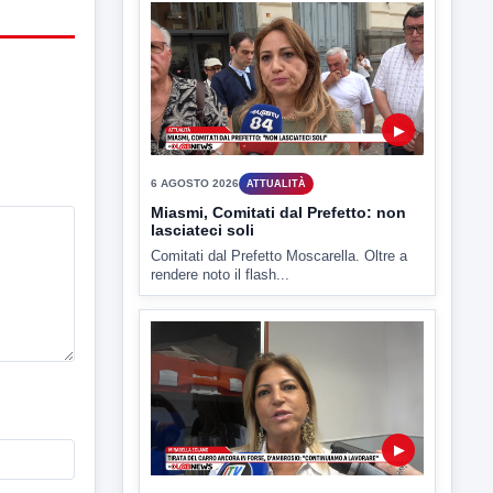
Benevento è tra le città più calde della
Campania. Lo...
▶
6 AGOSTO 2026
ATTUALITÀ
Miasmi, Comitati dal Prefetto: non
lasciateci soli
Comitati dal Prefetto Moscarella. Oltre a
rendere noto il flash...