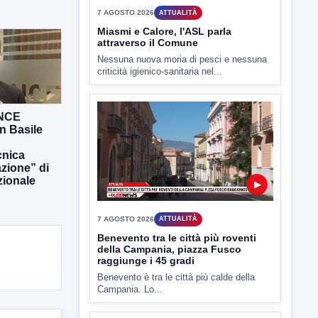
▶
7 AGOSTO 2026
ATTUALITÀ
Miasmi e Calore, l'ASL parla
attraverso il Comune
Nessuna nuova moria di pesci e nessuna
ANCE
criticità igienico-sanitaria nel...
n Basile
nica
azione” di
zionale
▶
7 AGOSTO 2026
ATTUALITÀ
Benevento tra le città più roventi
della Campania, piazza Fusco
raggiunge i 45 gradi