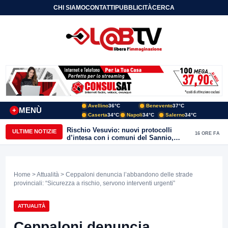
CHI SIAMO
CONTATTI
PUBBLICITÀ
CERCA
Avellino
36°C
Benevento
37°C
MENÙ
+
Caserta
34°C
Napoli
34°C
Salerno
34°C
Rischio Vesuvio: nuovi protocolli
ULTIME NOTIZIE
16 ORE FA
d’intesa con i comuni del Sannio,
firmato il protocollo con Arpaise
Home
>
Attualità
> Ceppaloni denuncia l’abbandono delle strade
provinciali: “Sicurezza a rischio, servono interventi urgenti”
ATTUALITÀ
Ceppaloni denuncia