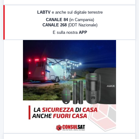
17:00
LabNews (replica)
LABTV
e anche sul digitale terrestre
18:30
Di Faccia e di Profilo (repliche)
CANALE 84
(in Campania)
CANALE 268
(DDT Nazionale)
19:30
LabNews (Diretta)
E sulla nostra
APP
21:00
Free Sport
23:00
LabNews (replica)