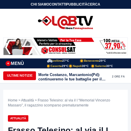
CHI SIAMO
CONTATTI
PUBBLICITÀ
CERCA
Avellino
27°C
Benevento
29°C
MENÙ
+
Caserta
29°C
Napoli
30°C
Salerno
30°C
Morte Costanzo, Marcantonio(Pd):
ULTIME NOTIZIE
2 ORE FA
continueremo le tue battaglie per il
Sannio
Home
>
Attualità
> Frasso Telesino: al via il I “Memorial Vincenzo
Massaro”, il ragazzino scomparso prematuramente
ATTUALITÀ
Frasso Telesino: al via il I