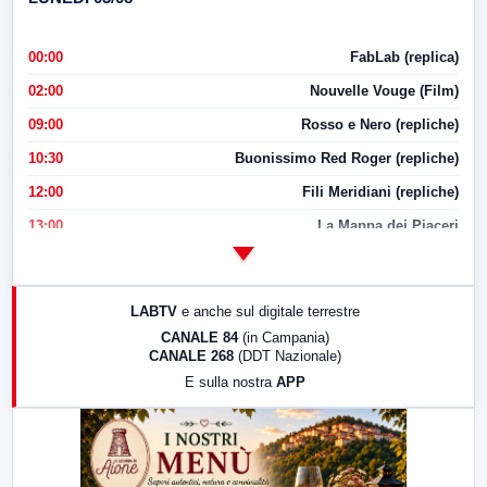
00:00
FabLab (replica)
02:00
Nouvelle Vouge (Film)
09:00
Rosso e Nero (repliche)
10:30
Buonissimo Red Roger (repliche)
12:00
Fili Meridiani (repliche)
13:00
La Mappa dei Piaceri
14:00
LabNews
17:00
LabNews (replica)
LABTV
e anche sul digitale terrestre
18:30
Di Faccia e di Profilo (repliche)
CANALE 84
(in Campania)
CANALE 268
(DDT Nazionale)
19:30
LabNews (Diretta)
E sulla nostra
APP
21:00
Free Sport
23:00
LabNews (replica)