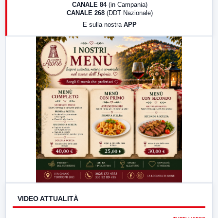
CANALE 84
(in Campania)
CANALE 268
(DDT Nazionale)
19:30
LabNews (Diretta)
E sulla nostra
APP
21:00
Free Sport
23:00
LabNews (replica)
VIDEO ATTUALITÀ