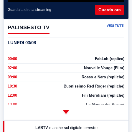
Guarda ora
Guarda la diretta streaming
VEDI TUTTI
PALINSESTO TV
LUNEDI 03/08
00:00
FabLab (replica)
02:00
Nouvelle Vouge (Film)
09:00
Rosso e Nero (repliche)
10:30
Buonissimo Red Roger (repliche)
12:00
Fili Meridiani (repliche)
13:00
La Mappa dei Piaceri
14:00
LabNews
17:00
LabNews (replica)
LABTV
e anche sul digitale terrestre
18:30
Di Faccia e di Profilo (repliche)