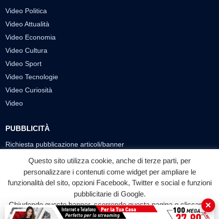
Video Politica
Video Attualità
Video Economia
Video Cultura
Video Sport
Video Tecnologie
Video Curiosità
Video
PUBBLICITÀ
Richiesta pubblicazione articoli/banner
Questo sito utilizza cookie, anche di terze parti, per
SEGUICI SUI SOCIAL
personalizzare i contenuti come widget per ampliare le
funzionalità del sito, opzioni Facebook, Twitter e social e funzioni
f
◎
▶
pubblicitarie di Google.
Facebook
Instagram
YouTube
×
Chiudendo questo banner, scorrendo questa pagina o cliccando
su qualunque suo elemento acconsenti all'uso dei cookie.