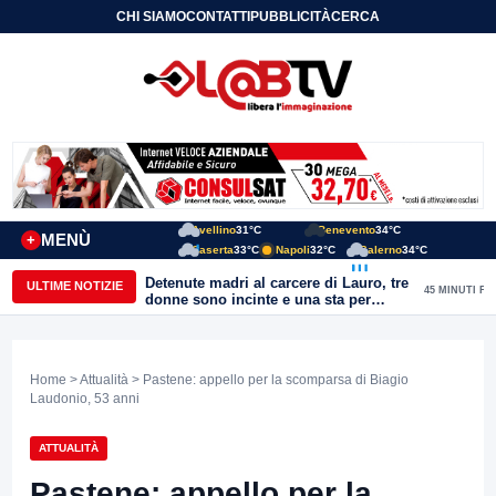
CHI SIAMO
CONTATTI
PUBBLICITÀ
CERCA
Avellino
31°C
Benevento
34°C
MENÙ
+
Caserta
33°C
Napoli
32°C
Salerno
34°C
Detenute madri al carcere di Lauro, tre
ULTIME NOTIZIE
45 MINUTI FA
donne sono incinte e una sta per
partorire. Ciambriello: Un bambino
non può avere il carcere come primo
orizzonte di vita
Home
>
Attualità
> Pastene: appello per la scomparsa di Biagio
Laudonio, 53 anni
ATTUALITÀ
Pastene: appello per la