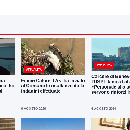
ATTUALITÀ
ATTUALITÀ
Carcere di Benev
una
Fiume Calore, l’Asl ha inviato
l’USPP lancia l’al
ile: ho
al Comune le risultanze delle
«Personale allo s
al
indagini effettuate
servono rinforzi 
6 AGOSTO 2026
6 AGOSTO 2026