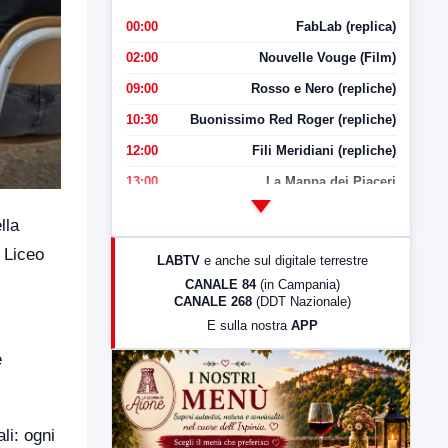
00:00
FabLab (replica)
02:00
Nouvelle Vouge (Film)
09:00
Rosso e Nero (repliche)
10:30
Buonissimo Red Roger (repliche)
12:00
Fili Meridiani (repliche)
13:00
La Mappa dei Piaceri
14:00
LabNews
lla
17:00
LabNews (replica)
l Liceo
LABTV
e anche sul digitale terrestre
18:30
Di Faccia e di Profilo (repliche)
CANALE 84
(in Campania)
CANALE 268
(DDT Nazionale)
19:30
LabNews (Diretta)
E sulla nostra
APP
21:00
Free Sport
e
23:00
LabNews (replica)
li: ogni