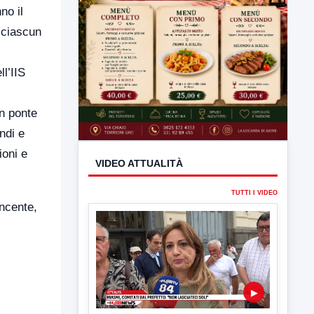
no il
a ciascun
ll’IIS
un ponte
ndi e
ioni e
incente,
VIDEO ATTUALITÀ
TUTTI I VIDEO