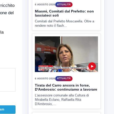
ricchito
▶
ione del
6 AGOSTO 2026
ATTUALITÀ
Miasmi, Comitati dal Prefetto: non
la
lasciateci soli
Comitati dal Prefetto Moscarella. Oltre a
rendere noto il flash...
▶
6 AGOSTO 2026
ATTUALITÀ
Tirata del Carro ancora in forse,
D'Ambrosio: continuiamo a lavorare
ram