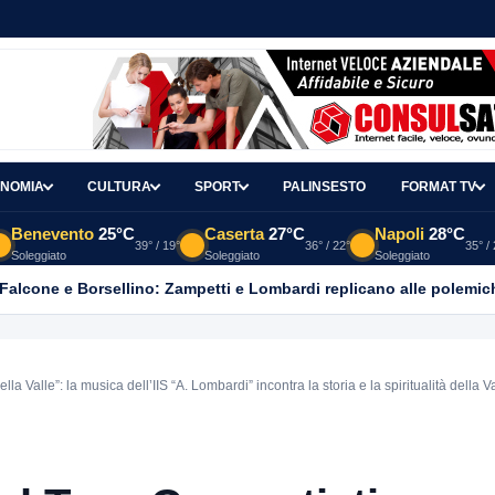
NOMIA
CULTURA
SPORT
PALINSESTO
FORMAT TV
Benevento
25°C
Caserta
27°C
Napoli
28°C
39° / 19°
36° / 22°
35° /
Soleggiato
Soleggiato
Soleggiato
 Falcone e Borsellino: Zampetti e Lombardi replicano alle polemic
lla Valle”: la musica dell’IIS “A. Lombardi” incontra la storia e la spiritualità della V