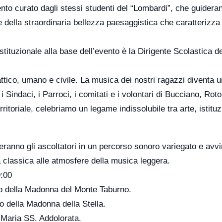
ento curato dagli stessi studenti del “Lombardi”, che guideran
a e della straordinaria bellezza paesaggistica che caratterizz
istituzionale alla base dell’evento è la Dirigente Scolastica de
ttico, umano e civile. La musica dei nostri ragazzi diventa 
i Sindaci, i Parroci, i comitati e i volontari di Bucciano, Roto
rritoriale, celebriamo un legame indissolubile tra arte, istituz
ranno gli ascoltatori in un percorso sonoro variegato e avv
 classica alle atmosfere della musica leggera.
9:00
o della Madonna del Monte Taburno.
o della Madonna della Stella.
 Maria SS. Addolorata.