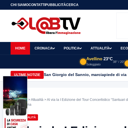
CHI SIAMO
CONTATTI
PUBBLICITÀ
CERCA
HOME
CRONACA
POLITICA
ATTUALITÀ
ECO
Avellino
23°C
38° / 20°
Soleggiato
San Giorgio del Sannio, marciapiede di via
ULTIME NOTIZIE
Home
>
Attualità
> Al via la I Edizione del Tour Concertistico “Santuari de
Caudina
ATTUALITÀ