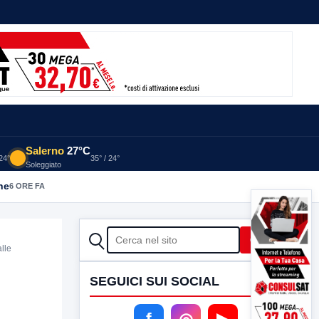
Salerno
27°C
 24°
35° / 24°
Soleggiato
he
6 ORE FA
CERCA
Cerca
alle
SEGUICI SUI SOCIAL
f
◎
▶