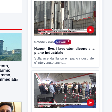
L'assessore comunale alla Cultura di
Mirabella Eclano, Raffaella Rita
D'Ambrosio,...
▶
6 AGOSTO 2026
ATTUALITÀ
ento,
Hanon- Evo, i lavoratori dicono si al
larme:
piano industriale
tremo,
Sulla vicenda Hanon e il piano industriale
immediati»
e' intervenuto anche...