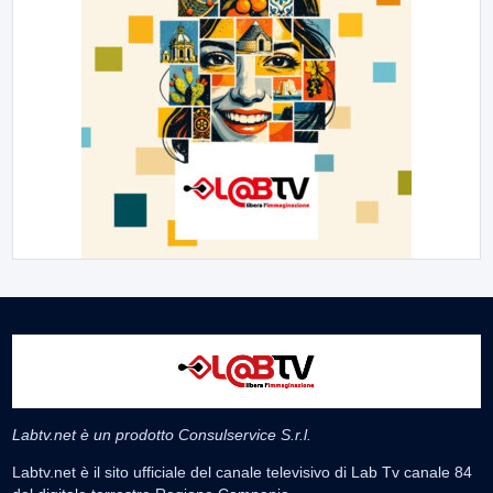
Labtv.net è un prodotto Consulservice S.r.l.
Labtv.net è il sito ufficiale del canale televisivo di Lab Tv canale 84