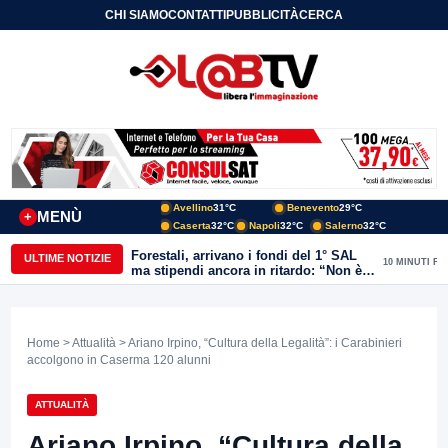
CHI SIAMO
CONTATTI
PUBBLICITÀ
CERCA
Avellino
31°C
Benevento
29°C
MENÙ
+
Caserta
32°C
Napoli
32°C
Salerno
32°C
Forestali, arrivano i fondi del 1° SAL
ULTIME NOTIZIE
10 MINUTI FA
ma stipendi ancora in ritardo: “Non è
più sostenibile”
Home
>
Attualità
> Ariano Irpino, “Cultura della Legalità”: i Carabinieri
accolgono in Caserma 120 alunni
ATTUALITÀ
Ariano Irpino, “Cultura della