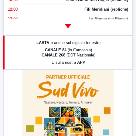
12:00
Fili Meridiani (repliche)
13:00
La Mappa dei Piaceri
14:00
LabNews
17:00
LabNews (replica)
LABTV
e anche sul digitale terrestre
18:30
Di Faccia e di Profilo (repliche)
CANALE 84
(in Campania)
CANALE 268
(DDT Nazionale)
19:30
LabNews (Diretta)
E sulla nostra
APP
21:00
Free Sport
23:00
LabNews (replica)