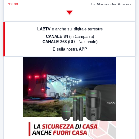
13:00
La Mappa dei Piaceri
14:00
LabNews
17:00
LabNews (replica)
LABTV
e anche sul digitale terrestre
18:30
Di Faccia e di Profilo (repliche)
CANALE 84
(in Campania)
CANALE 268
(DDT Nazionale)
19:30
LabNews (Diretta)
E sulla nostra
APP
21:00
Free Sport
23:00
LabNews (replica)