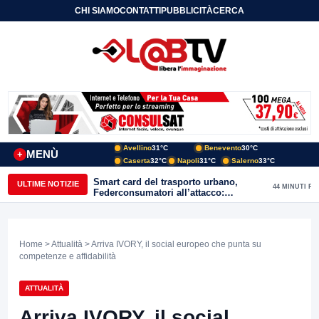
CHI SIAMO
CONTATTI
PUBBLICITÀ
CERCA
Avellino
31°C
Benevento
30°C
MENÙ
+
Caserta
32°C
Napoli
31°C
Salerno
33°C
Smart card del trasporto urbano,
ULTIME NOTIZIE
44 MINUTI FA
Federconsumatori all’attacco:
«Benevento ha bisogno di uno
sportello fisico»
Home
>
Attualità
> Arriva IVORY, il social europeo che punta su
competenze e affidabilità
ATTUALITÀ
Arriva IVORY, il social