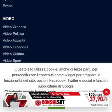
Eventi
VIDEO
Video Cronaca
Video Politica
Video Attualità
Video Economia
Video Cultura
Video Sport
Video Tecnologie
Questo sito utilizza cookie, anche di terze parti, per
Video Curiosità
personalizzare i contenuti come widget per ampliare le
funzionalità del sito, opzioni Facebook, Twitter e social e funzioni
Video
pubblicitarie di Google.
×
Chiudendo questo banner, scorrendo questa pagina o cliccando
PUBBLICITÀ
su qualunque suo elemento acconsenti all'uso dei cookie.
Richiesta pubblicazione articoli/banner
Accetta
SEGUICI SUI SOCIAL