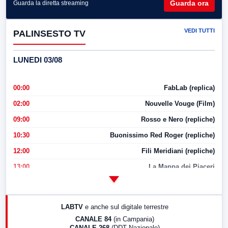
Guarda ora
Guarda la diretta streaming
VEDI TUTTI
PALINSESTO TV
LUNEDI 03/08
00:00
FabLab (replica)
02:00
Nouvelle Vouge (Film)
09:00
Rosso e Nero (repliche)
10:30
Buonissimo Red Roger (repliche)
12:00
Fili Meridiani (repliche)
13:00
La Mappa dei Piaceri
14:00
LabNews
17:00
LabNews (replica)
LABTV
e anche sul digitale terrestre
18:30
Di Faccia e di Profilo (repliche)
CANALE 84
(in Campania)
CANALE 268
(DDT Nazionale)