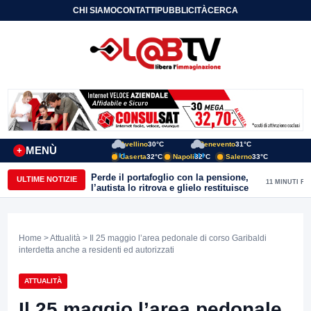
CHI SIAMO
CONTATTI
PUBBLICITÀ
CERCA
Avellino
30°C
Benevento
31°C
MENÙ
+
Caserta
32°C
Napoli
32°C
Salerno
33°C
Perde il portafoglio con la pensione,
ULTIME NOTIZIE
11 MINUTI FA
l’autista lo ritrova e glielo restituisce
Home
>
Attualità
> Il 25 maggio l’area pedonale di corso Garibaldi
interdetta anche a residenti ed autorizzati
ATTUALITÀ
Il 25 maggio l’area pedonale