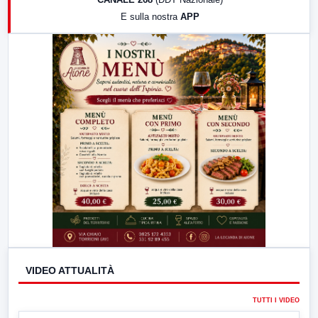
19:30
LabNews (Diretta)
E sulla nostra
APP
21:00
Free Sport
23:00
LabNews (replica)
VIDEO ATTUALITÀ
TUTTI I VIDEO