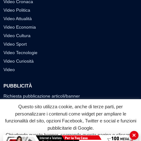
Video Cronaca
Video Politica
Video Attualità
Video Economia
Video Cultura
Video Sport
Video Tecnologie
Video Curiosità
Video
PUBBLICITÀ
Richiesta pubblicazione articoli/banner
Questo sito utilizza cookie, anche di terze parti, per
SEGUICI SUI SOCIAL
personalizzare i contenuti come widget per ampliare le
f
◎
▶
funzionalità del sito, opzioni Facebook, Twitter e social e funzioni
pubblicitarie di Google.
Facebook
Instagram
YouTube
×
Chiudendo questo banner, scorrendo questa pagina o cliccando